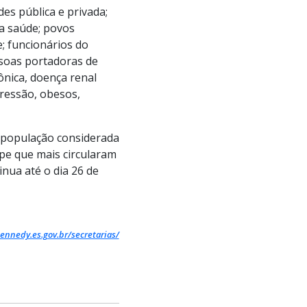
es pública e privada;
da saúde; povos
; funcionários do
ssoas portadoras de
ônica, doença renal
pressão, obesos,
a população considerada
ipe que mais circularam
nua até o dia 26 de
ennedy.es.gov.br/secretarias/