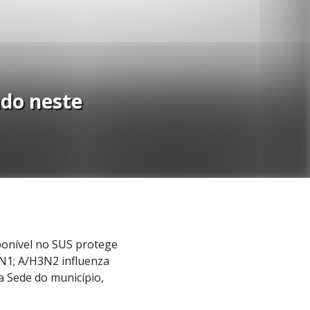
ado neste
sponível no SUS protege
1N1; A/H3N2 influenza
a Sede do município,