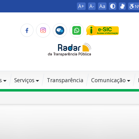
A+
A-
Aa
N
s
Serviços
Transparência
Comunicação