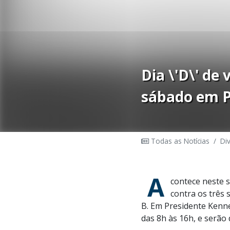
Dia \'D\' de
sábado em P
Todas as Notícias
/
Di
A
contece neste s
contra os três 
B. Em Presidente Kenne
das 8h às 16h, e serão 