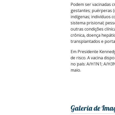
Podem ser vacinadas cr
gestantes; puérperas (
indígenas; indivíduos 
sistema prisional; pes
outras condições clínic
crônica, doença hepáti
transplantados e porta
Em Presidente Kennedy 
de risco. A vacina disp
no país: A/H1N1; A/H3N
maio.
Galeria de Ima