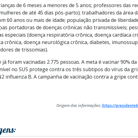
ianças de 6 meses a menores de 5 anos; professores das red
mulheres de até 45 dias pós-parto); trabalhadores da área 
com 60 anos ou mais de idade; população privada de liberdade
soas portadoras de doenças crônicas não transmissíveis; pe
as especiais (doença respiratória crônica, doença cardíaca cr
ca crônica, doença neurológica crônica, diabetes, imunossu
dores de trissomias).
já foram vacinadas 2.775 pessoas. A meta é vacinar 90% d
onível no SUS protege contra os três subtipos do vírus da gr
2 influenza B. A campanha de vacinação contra a gripe conti
Origem das informações:
https://presidentek
gens: