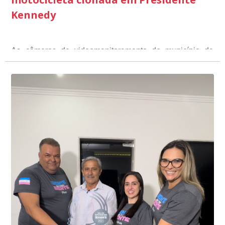
Kennedy
As câmeras de videomonitoramento do município de
Presidente Kennedy identificaram neste fim de semana,
01 de junho, uma motocicleta com indícios de
adulteração, imediatamente, a central de
Durante a abordagem a adulteração foi comprovada,
videomonitoramento acionou a Guarda Civil Municipal,
através da conferência do Chassi, a motocicleta, bem
que em conjunto com a Polícia Militar realizou a
como o condutor e o carona, foram encaminhados a
averiguação.
Delegacia para esclarecimentos.
O resultado positivo da operação só foi possível por
conta do sistema de videomonitoramento instalado
recentemente em todo o município de Presidente
Kennedy, o sistema é integrado com outros municípios
“Mais de 100 câmeras foram instaladas na sede e no
do país, sendo possível a identificação de veículos por
interior de Presidente Kennedy, garantindo mais
meio do cruzamento de informações, nesse caso
segurança à população, seja nas ruas, no comércio, os
específico, com dados de uma cidade do Estado do Rio
produtores agropecuários. Estamos no rumo certo,
de Janeiro.
parabéns a todos os servidores que contribuem para a