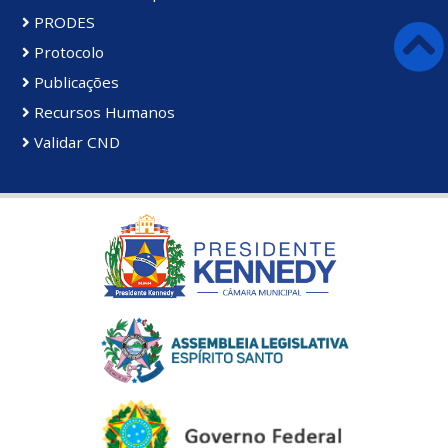
PRODES
Protocolo
Publicações
Recursos Humanos
Validar CND