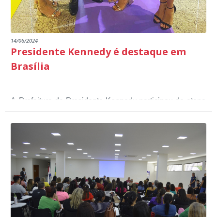
14/06/2024
Presidente Kennedy é destaque em
Brasília
A Prefeitura de Presidente Kennedy participou da etapa
nacional do 12º Prêmio Sebrae Prefeitura
Empreendedora, que visou valorizar e destacar o papel
dos gestores públicos comprometidos com o
desenvolvimento socioeconômico dos municípios, a
partir de iniciativas que estimulam o empreendedorismo,
a competitividade dos pequenos negócios e a
modernização da gestão pública local. O evento
aconteceu nesta terça-feira (11) em Brasília.