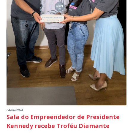
específico, com dados de uma cidade do Estado do Rio
produtores agropecuários. Estamos no rumo certo,
de Janeiro.
parabéns a todos os servidores que contribuem para a
segurança da nossa cidade”, destaca o prefeito Dorlei
Fontão.
04/06/2024
Sala do Empreendedor de Presidente
Kennedy recebe Troféu Diamante