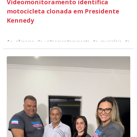
Videomonitoramento identifica
motocicleta clonada em Presidente
Kennedy
As câmeras de videomonitoramento do município de
Presidente Kennedy identificaram neste fim de semana,
01 de junho, uma motocicleta com indícios de
adulteração, imediatamente, a central de
Durante a abordagem a adulteração foi comprovada,
videomonitoramento acionou a Guarda Civil Municipal,
através da conferência do Chassi, a motocicleta, bem
que em conjunto com a Polícia Militar realizou a
como o condutor e o carona, foram encaminhados a
averiguação.
Delegacia para esclarecimentos.
O resultado positivo da operação só foi possível por
conta do sistema de videomonitoramento instalado
recentemente em todo o município de Presidente
Kennedy, o sistema é integrado com outros municípios
“Mais de 100 câmeras foram instaladas na sede e no
do país, sendo possível a identificação de veículos por
interior de Presidente Kennedy, garantindo mais
meio do cruzamento de informações, nesse caso
segurança à população, seja nas ruas, no comércio, os