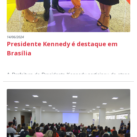
14/06/2024
Presidente Kennedy é destaque em
Brasília
A Prefeitura de Presidente Kennedy participou da etapa
nacional do 12º Prêmio Sebrae Prefeitura
Empreendedora, que visou valorizar e destacar o papel
dos gestores públicos comprometidos com o
desenvolvimento socioeconômico dos municípios, a
partir de iniciativas que estimulam o empreendedorismo,
a competitividade dos pequenos negócios e a
modernização da gestão pública local. O evento
aconteceu nesta terça-feira (11) em Brasília.