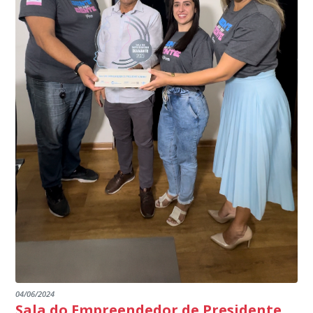
do país, sendo possível a identificação de veículos por
interior de Presidente Kennedy, garantindo mais
meio do cruzamento de informações, nesse caso
segurança à população, seja nas ruas, no comércio, os
específico, com dados de uma cidade do Estado do Rio
produtores agropecuários. Estamos no rumo certo,
de Janeiro.
parabéns a todos os servidores que contribuem para a
segurança da nossa cidade”, destaca o prefeito Dorlei
Fontão.
04/06/2024
Sala do Empreendedor de Presidente