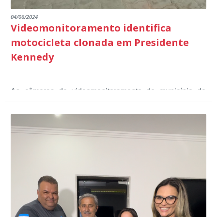
04/06/2024
Videomonitoramento identifica
motocicleta clonada em Presidente
Kennedy
As câmeras de videomonitoramento do município de
Presidente Kennedy identificaram neste fim de semana,
01 de junho, uma motocicleta com indícios de
adulteração, imediatamente, a central de
Durante a abordagem a adulteração foi comprovada,
videomonitoramento acionou a Guarda Civil Municipal,
através da conferência do Chassi, a motocicleta, bem
que em conjunto com a Polícia Militar realizou a
como o condutor e o carona, foram encaminhados a
averiguação.
Delegacia para esclarecimentos.
O resultado positivo da operação só foi possível por
conta do sistema de videomonitoramento instalado
recentemente em todo o município de Presidente
Kennedy, o sistema é integrado com outros municípios
“Mais de 100 câmeras foram instaladas na sede e no