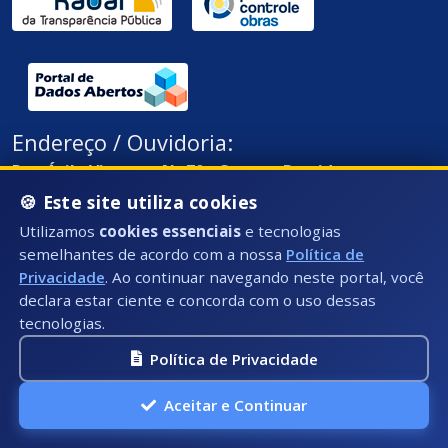
Endereço / Ouvidoria:
Rua Átila Vivaqua, Nº 79 - Centro, Presidente
Kennedy - ES, CEP: 29350-000
🍪 Este site utiliza cookies
Utilizamos
cookies essenciais
e tecnologias
semelhantes de acordo com a nossa
Política de
Privacidade
. Ao continuar navegando neste portal, você
declara estar ciente e concorda com o uso dessas
tecnologias.
Política de Privacidade
Aceitar e Continuar