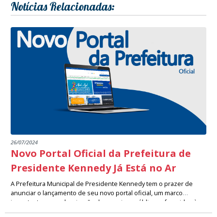
Notícias Relacionadas:
26/07/2024
Novo Portal Oficial da Prefeitura de
Presidente Kennedy Já Está no Ar
A Prefeitura Municipal de Presidente Kennedy tem o prazer de
anunciar o lançamento de seu novo portal oficial, um marco
importante na modernização dos serviços públicos oferecidos à
Desenvolvido com um design moderno e uma navegação intuitiva,
nossa comunidade. Este portal representa um avanço significativo