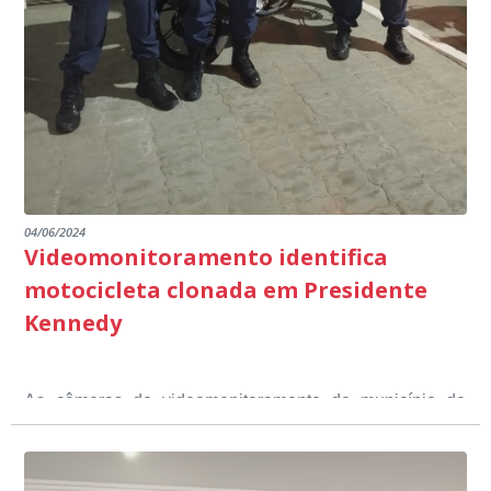
dialogada em prol do desenvolvimento educacional.
Ministério Público através de depoimentos
emocionantes de pais e professores no decorrer da
escuta pública.
04/06/2024
Videomonitoramento identifica
motocicleta clonada em Presidente
Kennedy
As câmeras de videomonitoramento do município de
Presidente Kennedy identificaram neste fim de semana,
01 de junho, uma motocicleta com indícios de
adulteração, imediatamente, a central de
Durante a abordagem a adulteração foi comprovada,