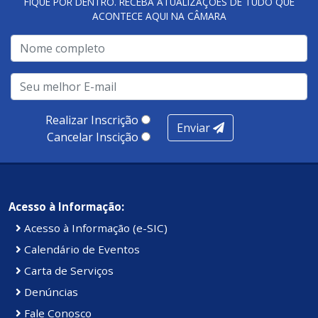
FIQUE POR DENTRO. RECEBA ATUALIZAÇÕES DE TUDO QUE
ACONTECE AQUI NA CÂMARA
A metodologia de avaliação se concentra em 7 pilares:
qualidade no atendimento remoto, gestão, oferta /
realização de soluções, ambiente de negócios,
infraestrutura, presença digital e cobertura e
produtividade. Somados, todos as categorias totalizam
100 pontos, nota recebida pelo município de Presidente
Realizar Inscrição
Enviar
Kennedy.
Cancelar Inscição
Acesso à Informação:
Acesso à Informação (e-SIC)
Calendário de Eventos
Carta de Serviços
Denúncias
Fale Conosco