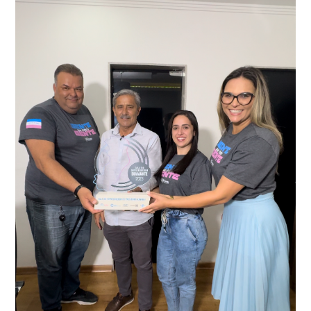
videomonitoramento acionou a Guarda Civil Municipal,
através da conferência do Chassi, a motocicleta, bem
que em conjunto com a Polícia Militar realizou a
como o condutor e o carona, foram encaminhados a
averiguação.
Delegacia para esclarecimentos.
O resultado positivo da operação só foi possível por
conta do sistema de videomonitoramento instalado
recentemente em todo o município de Presidente
Kennedy, o sistema é integrado com outros municípios
“Mais de 100 câmeras foram instaladas na sede e no
do país, sendo possível a identificação de veículos por
interior de Presidente Kennedy, garantindo mais
meio do cruzamento de informações, nesse caso
segurança à população, seja nas ruas, no comércio, os
específico, com dados de uma cidade do Estado do Rio
produtores agropecuários. Estamos no rumo certo,
de Janeiro.
parabéns a todos os servidores que contribuem para a
segurança da nossa cidade”, destaca o prefeito Dorlei
Fontão.