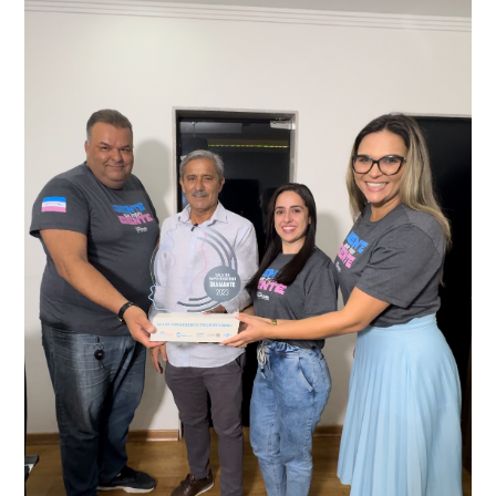
Durante a abordagem a adulteração foi comprovada,
videomonitoramento acionou a Guarda Civil Municipal,
através da conferência do Chassi, a motocicleta, bem
que em conjunto com a Polícia Militar realizou a
como o condutor e o carona, foram encaminhados a
averiguação.
Delegacia para esclarecimentos.
O resultado positivo da operação só foi possível por
conta do sistema de videomonitoramento instalado
recentemente em todo o município de Presidente
Kennedy, o sistema é integrado com outros municípios
“Mais de 100 câmeras foram instaladas na sede e no
do país, sendo possível a identificação de veículos por
interior de Presidente Kennedy, garantindo mais
meio do cruzamento de informações, nesse caso
segurança à população, seja nas ruas, no comércio, os
específico, com dados de uma cidade do Estado do Rio
produtores agropecuários. Estamos no rumo certo,
de Janeiro.
parabéns a todos os servidores que contribuem para a
segurança da nossa cidade”, destaca o prefeito Dorlei
Fontão.