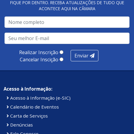
FIQUE POR DENTRO. RECEBA ATUALIZAÇÕES DE TUDO QUE
ACONTECE AQUI NA CÂMARA
A metodologia de avaliação se concentra em 7 pilares:
qualidade no atendimento remoto, gestão, oferta /
realização de soluções, ambiente de negócios,
infraestrutura, presença digital e cobertura e
produtividade. Somados, todos as categorias totalizam
100 pontos, nota recebida pelo município de Presidente
Realizar Inscrição
Enviar
Kennedy.
Cancelar Inscição
Acesso à Informação:
Acesso à Informação (e-SIC)
Calendário de Eventos
Carta de Serviços
Denúncias
Fale Conosco