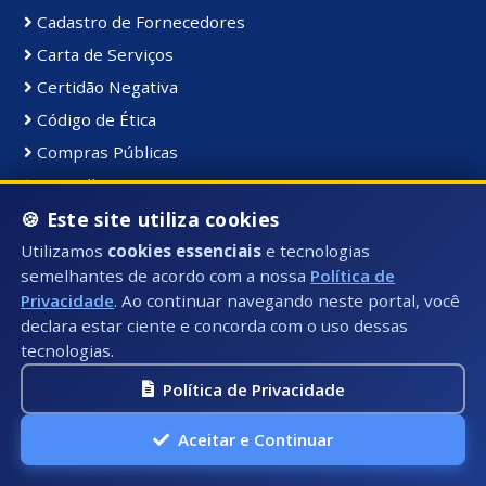
Cadastro de Fornecedores
Carta de Serviços
Certidão Negativa
Código de Ética
Compras Públicas
Conselhos Municipais
Consultas Públicas
🍪 Este site utiliza cookies
Contratos
Utilizamos
cookies essenciais
e tecnologias
semelhantes de acordo com a nossa
Política de
Cult, Turis, Esp e Lazer
Privacidade
. Ao continuar navegando neste portal, você
Decretos
declara estar ciente e concorda com o uso dessas
Despesas
tecnologias.
Diário Oficial
Política de Privacidade
Divida Ativa
Aceitar e Continuar
Emergências
Emissão de DAM