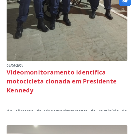
dos educandos. Tudo isso também foi demonstrado ao
dialogada em prol do desenvolvimento educacional.
Ministério Público através de depoimentos
emocionantes de pais e professores no decorrer da
escuta pública.
04/06/2024
Videomonitoramento identifica
motocicleta clonada em Presidente
Kennedy
As câmeras de videomonitoramento do município de
Presidente Kennedy identificaram neste fim de semana,
01 de junho, uma motocicleta com indícios de
adulteração, imediatamente, a central de