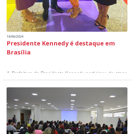
14/06/2024
Presidente Kennedy é destaque em
Brasília
A Prefeitura de Presidente Kennedy participou da etapa
nacional do 12º Prêmio Sebrae Prefeitura
Empreendedora, que visou valorizar e destacar o papel
dos gestores públicos comprometidos com o
desenvolvimento socioeconômico dos municípios, a
partir de iniciativas que estimulam o empreendedorismo,
a competitividade dos pequenos negócios e a
modernização da gestão pública local. O evento
aconteceu nesta terça-feira (11) em Brasília.