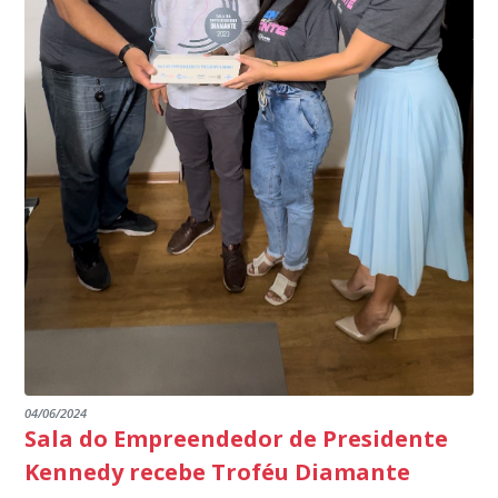
específico, com dados de uma cidade do Estado do Rio
produtores agropecuários. Estamos no rumo certo,
de Janeiro.
parabéns a todos os servidores que contribuem para a
segurança da nossa cidade”, destaca o prefeito Dorlei
Fontão.
04/06/2024
Sala do Empreendedor de Presidente
Kennedy recebe Troféu Diamante