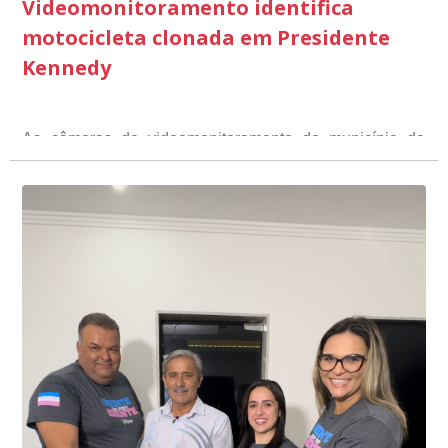
Videomonitoramento identifica
motocicleta clonada em Presidente
Kennedy
As câmeras de videomonitoramento do município de
Presidente Kennedy identificaram neste fim de semana,
01 de junho, uma motocicleta com indícios de
adulteração, imediatamente, a central de
Durante a abordagem a adulteração foi comprovada,
videomonitoramento acionou a Guarda Civil Municipal,
através da conferência do Chassi, a motocicleta, bem
que em conjunto com a Polícia Militar realizou a
como o condutor e o carona, foram encaminhados a
averiguação.
Delegacia para esclarecimentos.
O resultado positivo da operação só foi possível por
conta do sistema de videomonitoramento instalado
recentemente em todo o município de Presidente
Kennedy, o sistema é integrado com outros municípios
“Mais de 100 câmeras foram instaladas na sede e no
do país, sendo possível a identificação de veículos por
interior de Presidente Kennedy, garantindo mais
meio do cruzamento de informações, nesse caso
segurança à população, seja nas ruas, no comércio, os