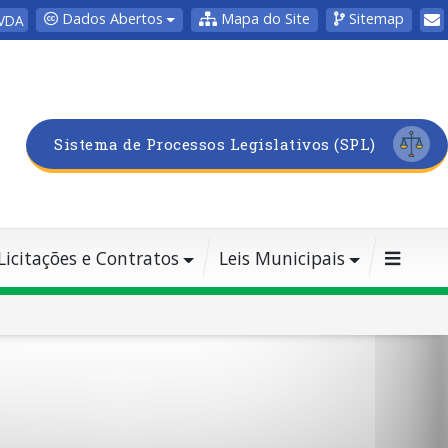
Dados Abertos
Mapa do Site
Sitemap
VDA
Sistema de Processos Legislativos (SPL)
Licitações e Contratos
Leis Municipais