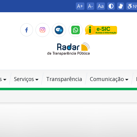
A+
A-
Aa
N
s
Serviços
Transparência
Comunicação