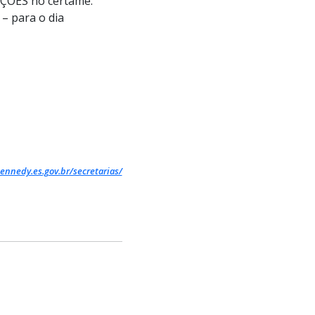
AÇÕES no certame
.
– para o dia
ennedy.es.gov.br/secretarias/