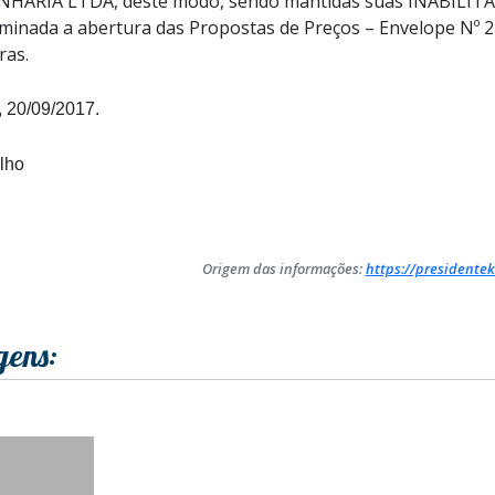
ENHARIA LTDA, deste modo,
sendo mantidas suas INABILIT
rminada a abertura das
Propostas de Preços – Envelope Nº 2 
ras.
 20/09/2017.
lho
Origem das informações:
https://presidentek
gens: