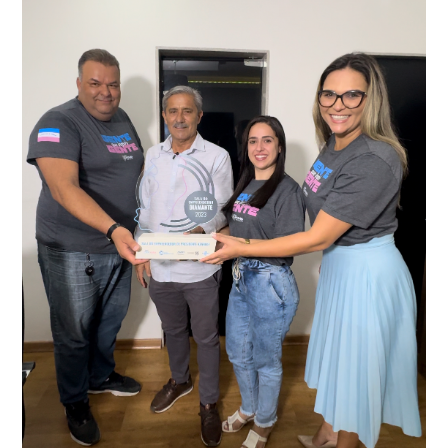
como o condutor e o carona, foram encaminhados a
averiguação.
Delegacia para esclarecimentos.
O resultado positivo da operação só foi possível por
conta do sistema de videomonitoramento instalado
recentemente em todo o município de Presidente
Kennedy, o sistema é integrado com outros municípios
“Mais de 100 câmeras foram instaladas na sede e no
do país, sendo possível a identificação de veículos por
interior de Presidente Kennedy, garantindo mais
meio do cruzamento de informações, nesse caso
segurança à população, seja nas ruas, no comércio, os
específico, com dados de uma cidade do Estado do Rio
produtores agropecuários. Estamos no rumo certo,
de Janeiro.
parabéns a todos os servidores que contribuem para a
segurança da nossa cidade”, destaca o prefeito Dorlei
Fontão.