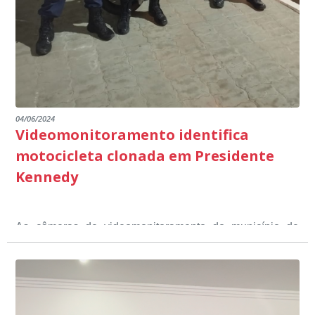
emocionantes de pais e professores no decorrer da
escuta pública.
04/06/2024
Videomonitoramento identifica
motocicleta clonada em Presidente
Kennedy
As câmeras de videomonitoramento do município de
Presidente Kennedy identificaram neste fim de semana,
01 de junho, uma motocicleta com indícios de
adulteração, imediatamente, a central de
Durante a abordagem a adulteração foi comprovada,
videomonitoramento acionou a Guarda Civil Municipal,
através da conferência do Chassi, a motocicleta, bem
que em conjunto com a Polícia Militar realizou a