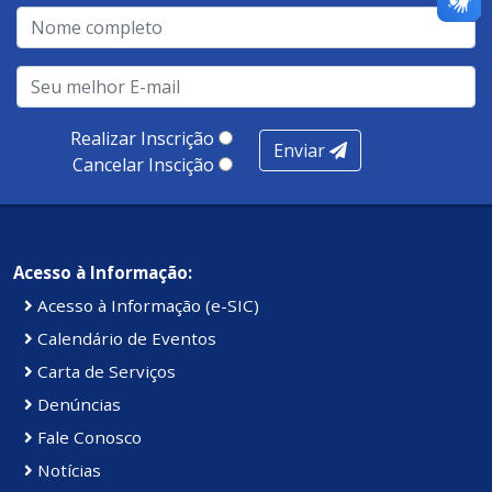
qualidade no atendimento remoto, gestão, oferta /
realização de soluções, ambiente de negócios,
infraestrutura, presença digital e cobertura e
produtividade. Somados, todos as categorias totalizam
100 pontos, nota recebida pelo município de Presidente
Realizar Inscrição
Enviar
Kennedy.
Cancelar Inscição
Acesso à Informação:
Acesso à Informação (e-SIC)
Calendário de Eventos
Carta de Serviços
Denúncias
Fale Conosco
Notícias