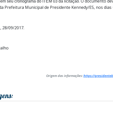
.
O documento
de
e em seu cronograma do ITEM 03 da licitação
da Prefeitura Municipal de Presidente Kennedy/ES
, nos dias
, 28/09/2017.
valho
Origem das informações:
https://presidentek
gens: