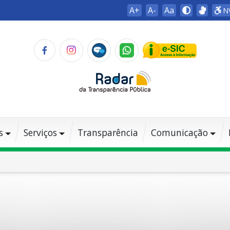
A+
A-
Aa
N
s
Serviços
Transparência
Comunicação