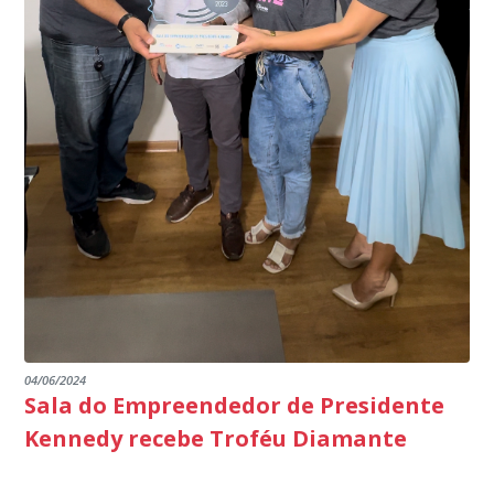
de Janeiro.
parabéns a todos os servidores que contribuem para a
segurança da nossa cidade”, destaca o prefeito Dorlei
Fontão.
04/06/2024
Sala do Empreendedor de Presidente
Kennedy recebe Troféu Diamante