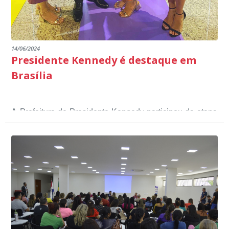
14/06/2024
Presidente Kennedy é destaque em
Brasília
A Prefeitura de Presidente Kennedy participou da etapa
nacional do 12º Prêmio Sebrae Prefeitura
Empreendedora, que visou valorizar e destacar o papel
dos gestores públicos comprometidos com o
desenvolvimento socioeconômico dos municípios, a
partir de iniciativas que estimulam o empreendedorismo,
a competitividade dos pequenos negócios e a
modernização da gestão pública local. O evento
aconteceu nesta terça-feira (11) em Brasília.