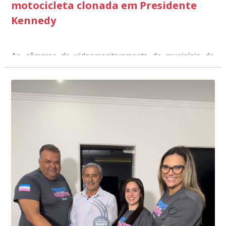
motocicleta clonada em Presidente
Kennedy
As câmeras de videomonitoramento do município de
Presidente Kennedy identificaram neste fim de semana,
01 de junho, uma motocicleta com indícios de
adulteração, imediatamente, a central de
Durante a abordagem a adulteração foi comprovada,
videomonitoramento acionou a Guarda Civil Municipal,
através da conferência do Chassi, a motocicleta, bem
que em conjunto com a Polícia Militar realizou a
como o condutor e o carona, foram encaminhados a
averiguação.
Delegacia para esclarecimentos.
O resultado positivo da operação só foi possível por
conta do sistema de videomonitoramento instalado
recentemente em todo o município de Presidente
Kennedy, o sistema é integrado com outros municípios
“Mais de 100 câmeras foram instaladas na sede e no
do país, sendo possível a identificação de veículos por
interior de Presidente Kennedy, garantindo mais
meio do cruzamento de informações, nesse caso
segurança à população, seja nas ruas, no comércio, os
específico, com dados de uma cidade do Estado do Rio
produtores agropecuários. Estamos no rumo certo,