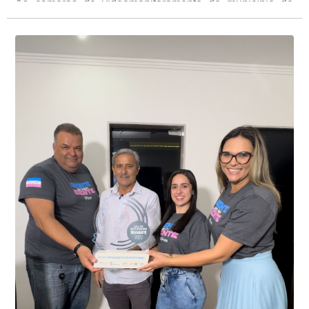
As câmeras de videomonitoramento do município de
Presidente Kennedy identificaram neste fim de semana,
01 de junho, uma motocicleta com indícios de
adulteração, imediatamente, a central de
Durante a abordagem a adulteração foi comprovada,
videomonitoramento acionou a Guarda Civil Municipal,
através da conferência do Chassi, a motocicleta, bem
que em conjunto com a Polícia Militar realizou a
como o condutor e o carona, foram encaminhados a
averiguação.
Delegacia para esclarecimentos.
O resultado positivo da operação só foi possível por
conta do sistema de videomonitoramento instalado
recentemente em todo o município de Presidente
Kennedy, o sistema é integrado com outros municípios
“Mais de 100 câmeras foram instaladas na sede e no
do país, sendo possível a identificação de veículos por
interior de Presidente Kennedy, garantindo mais
meio do cruzamento de informações, nesse caso
segurança à população, seja nas ruas, no comércio, os
específico, com dados de uma cidade do Estado do Rio
produtores agropecuários. Estamos no rumo certo,
de Janeiro.
parabéns a todos os servidores que contribuem para a
segurança da nossa cidade”, destaca o prefeito Dorlei
Fontão.