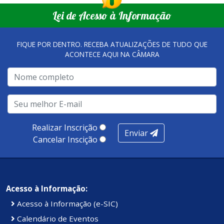
que merecem o reconhecimento nacional, que se
empreendedores locais.
Lei de Acesso à Informação
tornaram referência, nas melhorias da gestão, e na
qualidade dos atendimentos prestados nesses espaços.
FIQUE POR DENTRO. RECEBA ATUALIZAÇÕES DE TUDO QUE
ACONTECE AQUI NA CÂMARA
A metodologia de avaliação se concentra em 7 pilares:
qualidade no atendimento remoto, gestão, oferta /
realização de soluções, ambiente de negócios,
infraestrutura, presença digital e cobertura e
produtividade. Somados, todos as categorias totalizam
100 pontos, nota recebida pelo município de Presidente
Realizar Inscrição
Enviar
Kennedy.
Cancelar Inscição
Acesso à Informação:
Acesso à Informação (e-SIC)
Calendário de Eventos