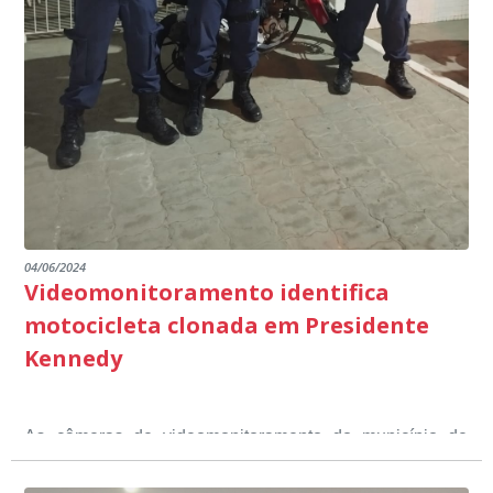
outros) são todos voltados para o desenvolvimento total
Educação em Presidente Kennedy.
promover uma atuação coordenada, integrada e
dos educandos. Tudo isso também foi demonstrado ao
dialogada em prol do desenvolvimento educacional.
Ministério Público através de depoimentos
emocionantes de pais e professores no decorrer da
escuta pública.
04/06/2024
Videomonitoramento identifica
motocicleta clonada em Presidente
Kennedy
As câmeras de videomonitoramento do município de
Presidente Kennedy identificaram neste fim de semana,
01 de junho, uma motocicleta com indícios de