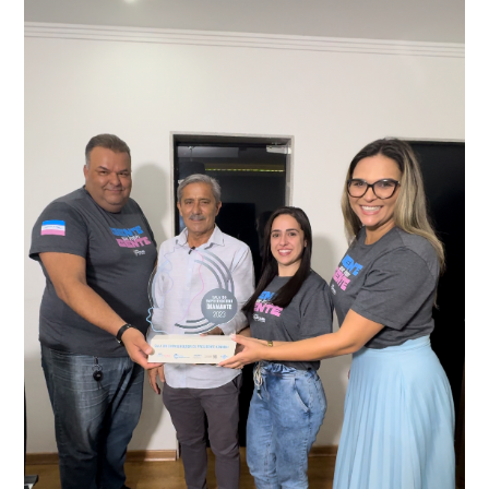
adulteração, imediatamente, a central de
Durante a abordagem a adulteração foi comprovada,
videomonitoramento acionou a Guarda Civil Municipal,
através da conferência do Chassi, a motocicleta, bem
que em conjunto com a Polícia Militar realizou a
como o condutor e o carona, foram encaminhados a
averiguação.
Delegacia para esclarecimentos.
O resultado positivo da operação só foi possível por
conta do sistema de videomonitoramento instalado
recentemente em todo o município de Presidente
Kennedy, o sistema é integrado com outros municípios
“Mais de 100 câmeras foram instaladas na sede e no
do país, sendo possível a identificação de veículos por
interior de Presidente Kennedy, garantindo mais
meio do cruzamento de informações, nesse caso
segurança à população, seja nas ruas, no comércio, os
específico, com dados de uma cidade do Estado do Rio
produtores agropecuários. Estamos no rumo certo,
de Janeiro.
parabéns a todos os servidores que contribuem para a
segurança da nossa cidade”, destaca o prefeito Dorlei
Fontão.