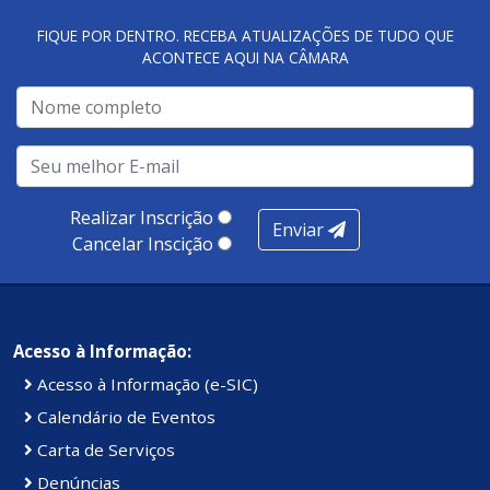
FIQUE POR DENTRO. RECEBA ATUALIZAÇÕES DE TUDO QUE
ACONTECE AQUI NA CÂMARA
A metodologia de avaliação se concentra em 7 pilares:
qualidade no atendimento remoto, gestão, oferta /
realização de soluções, ambiente de negócios,
infraestrutura, presença digital e cobertura e
produtividade. Somados, todos as categorias totalizam
100 pontos, nota recebida pelo município de Presidente
Realizar Inscrição
Enviar
Kennedy.
Cancelar Inscição
Acesso à Informação:
Acesso à Informação (e-SIC)
Calendário de Eventos
Carta de Serviços
Denúncias