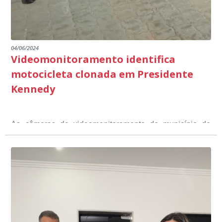
04/06/2024
Videomonitoramento identifica
motocicleta clonada em Presidente
Kennedy
As câmeras de videomonitoramento do município de
Presidente Kennedy identificaram neste fim de semana,
01 de junho, uma motocicleta com indícios de
adulteração, imediatamente, a central de
Durante a abordagem a adulteração foi comprovada,
videomonitoramento acionou a Guarda Civil Municipal,
através da conferência do Chassi, a motocicleta, bem
que em conjunto com a Polícia Militar realizou a
como o condutor e o carona, foram encaminhados a
averiguação.
Delegacia para esclarecimentos.
O resultado positivo da operação só foi possível por
conta do sistema de videomonitoramento instalado