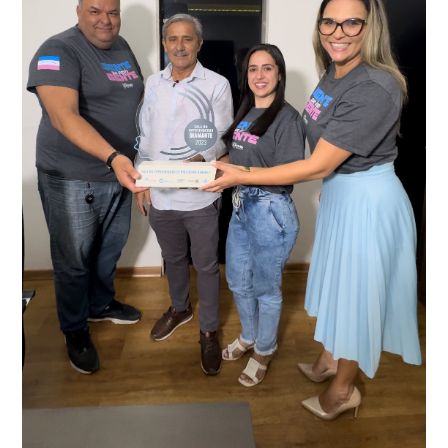
recentemente em todo o município de Presidente
Kennedy, o sistema é integrado com outros municípios
“Mais de 100 câmeras foram instaladas na sede e no
do país, sendo possível a identificação de veículos por
interior de Presidente Kennedy, garantindo mais
meio do cruzamento de informações, nesse caso
segurança à população, seja nas ruas, no comércio, os
específico, com dados de uma cidade do Estado do Rio
produtores agropecuários. Estamos no rumo certo,
de Janeiro.
parabéns a todos os servidores que contribuem para a
segurança da nossa cidade”, destaca o prefeito Dorlei
Fontão.