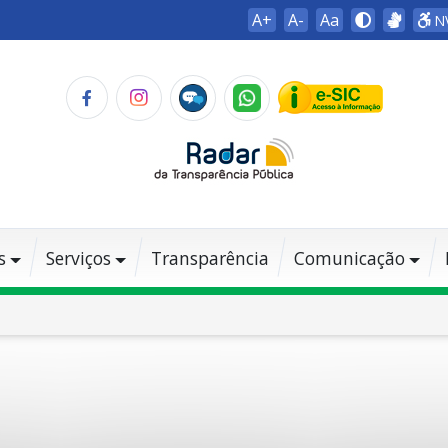
A+
A-
Aa
N
s
Serviços
Transparência
Comunicação