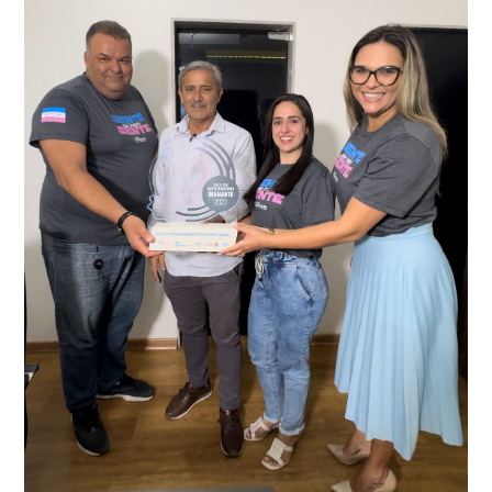
Delegacia para esclarecimentos.
O resultado positivo da operação só foi possível por
conta do sistema de videomonitoramento instalado
recentemente em todo o município de Presidente
Kennedy, o sistema é integrado com outros municípios
“Mais de 100 câmeras foram instaladas na sede e no
do país, sendo possível a identificação de veículos por
interior de Presidente Kennedy, garantindo mais
meio do cruzamento de informações, nesse caso
segurança à população, seja nas ruas, no comércio, os
específico, com dados de uma cidade do Estado do Rio
produtores agropecuários. Estamos no rumo certo,
de Janeiro.
parabéns a todos os servidores que contribuem para a
segurança da nossa cidade”, destaca o prefeito Dorlei
Fontão.