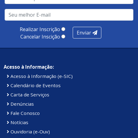
realização de soluções, ambiente de negócios,
infraestrutura, presença digital e cobertura e
produtividade. Somados, todos as categorias totalizam
100 pontos, nota recebida pelo município de Presidente
Realizar Inscrição
Enviar
Kennedy.
Cancelar Inscição
Acesso à Informação:
Acesso à Informação (e-SIC)
Calendário de Eventos
Carta de Serviços
Denúncias
Fale Conosco
Notícias
Ouvidoria (e-Ouv)