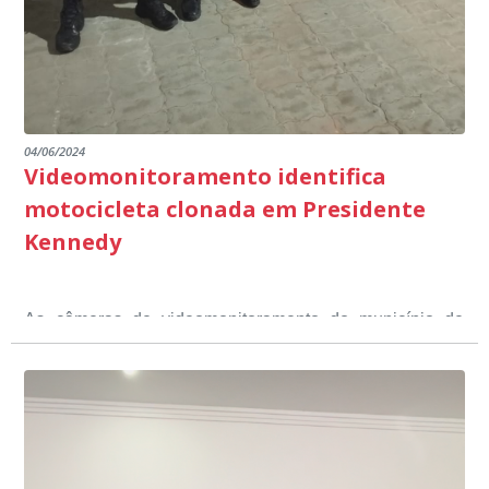
04/06/2024
Videomonitoramento identifica
motocicleta clonada em Presidente
Kennedy
As câmeras de videomonitoramento do município de
Presidente Kennedy identificaram neste fim de semana,
01 de junho, uma motocicleta com indícios de
adulteração, imediatamente, a central de
Durante a abordagem a adulteração foi comprovada,
videomonitoramento acionou a Guarda Civil Municipal,
através da conferência do Chassi, a motocicleta, bem
que em conjunto com a Polícia Militar realizou a
como o condutor e o carona, foram encaminhados a
averiguação.