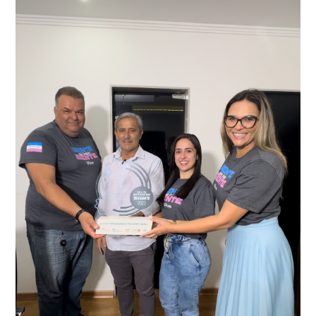
adulteração, imediatamente, a central de
Durante a abordagem a adulteração foi comprovada,
videomonitoramento acionou a Guarda Civil Municipal,
através da conferência do Chassi, a motocicleta, bem
que em conjunto com a Polícia Militar realizou a
como o condutor e o carona, foram encaminhados a
averiguação.
Delegacia para esclarecimentos.
O resultado positivo da operação só foi possível por
conta do sistema de videomonitoramento instalado
recentemente em todo o município de Presidente
Kennedy, o sistema é integrado com outros municípios
“Mais de 100 câmeras foram instaladas na sede e no
do país, sendo possível a identificação de veículos por
interior de Presidente Kennedy, garantindo mais
meio do cruzamento de informações, nesse caso
segurança à população, seja nas ruas, no comércio, os
específico, com dados de uma cidade do Estado do Rio
produtores agropecuários. Estamos no rumo certo,
de Janeiro.
parabéns a todos os servidores que contribuem para a
segurança da nossa cidade”, destaca o prefeito Dorlei
Fontão.