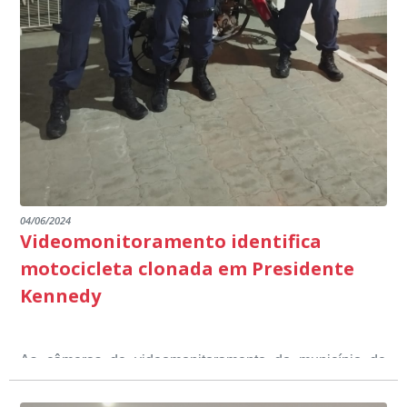
outros) são todos voltados para o desenvolvimento total
Educação em Presidente Kennedy.
promover uma atuação coordenada, integrada e
dos educandos. Tudo isso também foi demonstrado ao
dialogada em prol do desenvolvimento educacional.
Ministério Público através de depoimentos
emocionantes de pais e professores no decorrer da
escuta pública.
04/06/2024
Videomonitoramento identifica
motocicleta clonada em Presidente
Kennedy
As câmeras de videomonitoramento do município de
Presidente Kennedy identificaram neste fim de semana,
01 de junho, uma motocicleta com indícios de