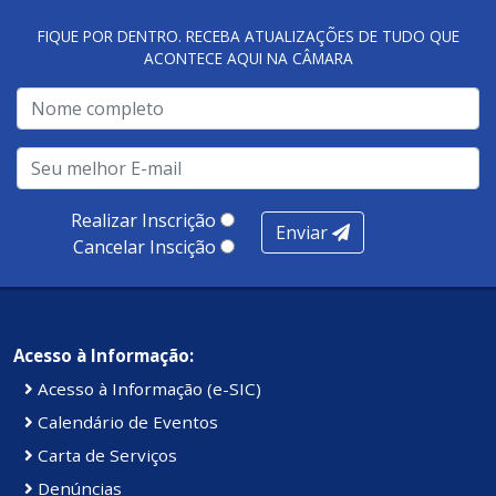
FIQUE POR DENTRO. RECEBA ATUALIZAÇÕES DE TUDO QUE
ACONTECE AQUI NA CÂMARA
A metodologia de avaliação se concentra em 7 pilares:
qualidade no atendimento remoto, gestão, oferta /
realização de soluções, ambiente de negócios,
infraestrutura, presença digital e cobertura e
produtividade. Somados, todos as categorias totalizam
100 pontos, nota recebida pelo município de Presidente
Realizar Inscrição
Enviar
Kennedy.
Cancelar Inscição
Acesso à Informação:
Acesso à Informação (e-SIC)
Calendário de Eventos
Carta de Serviços
Denúncias