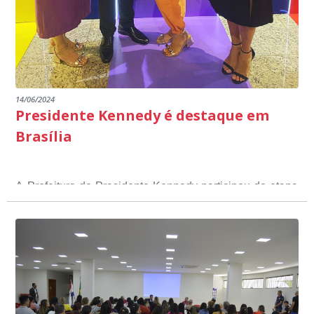
14/06/2024
Presidente Kennedy é destaque em
Brasília
A Prefeitura de Presidente Kennedy participou da etapa
nacional do 12º Prêmio Sebrae Prefeitura
Empreendedora, que visou valorizar e destacar o papel
dos gestores públicos comprometidos com o
desenvolvimento socioeconômico dos municípios, a
partir de iniciativas que estimulam o empreendedorismo,
a competitividade dos pequenos negócios e a
modernização da gestão pública local. O evento