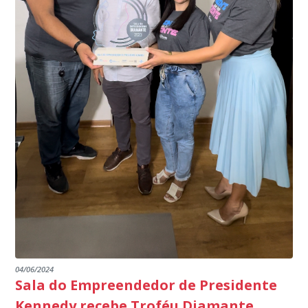
segurança à população, seja nas ruas, no comércio, os
específico, com dados de uma cidade do Estado do Rio
produtores agropecuários. Estamos no rumo certo,
de Janeiro.
parabéns a todos os servidores que contribuem para a
segurança da nossa cidade”, destaca o prefeito Dorlei
Fontão.
04/06/2024
Sala do Empreendedor de Presidente
Kennedy recebe Troféu Diamante