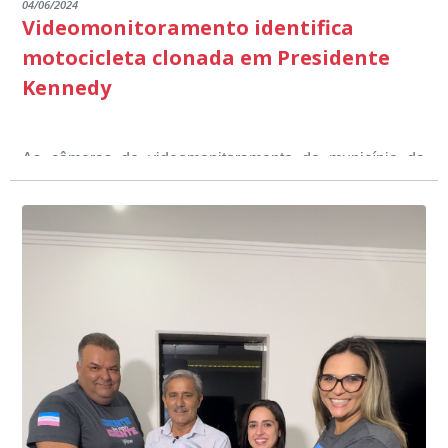
04/06/2024
Videomonitoramento identifica
motocicleta clonada em Presidente
Kennedy
As câmeras de videomonitoramento do município de
Presidente Kennedy identificaram neste fim de semana,
01 de junho, uma motocicleta com indícios de
adulteração, imediatamente, a central de
Durante a abordagem a adulteração foi comprovada,
videomonitoramento acionou a Guarda Civil Municipal,
através da conferência do Chassi, a motocicleta, bem
que em conjunto com a Polícia Militar realizou a
como o condutor e o carona, foram encaminhados a
averiguação.
Delegacia para esclarecimentos.
O resultado positivo da operação só foi possível por
conta do sistema de videomonitoramento instalado
recentemente em todo o município de Presidente
Kennedy, o sistema é integrado com outros municípios
“Mais de 100 câmeras foram instaladas na sede e no
do país, sendo possível a identificação de veículos por
interior de Presidente Kennedy, garantindo mais
meio do cruzamento de informações, nesse caso