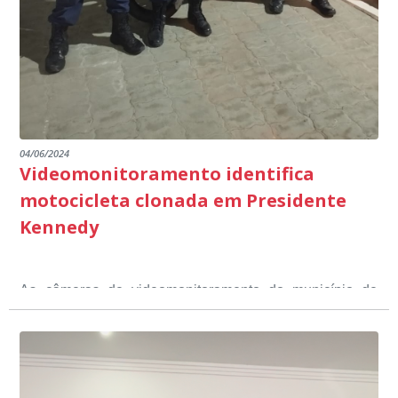
emocionantes de pais e professores no decorrer da
escuta pública.
04/06/2024
Videomonitoramento identifica
motocicleta clonada em Presidente
Kennedy
As câmeras de videomonitoramento do município de
Presidente Kennedy identificaram neste fim de semana,
01 de junho, uma motocicleta com indícios de
adulteração, imediatamente, a central de
Durante a abordagem a adulteração foi comprovada,
videomonitoramento acionou a Guarda Civil Municipal,
através da conferência do Chassi, a motocicleta, bem