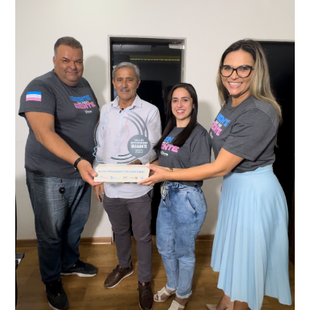
que em conjunto com a Polícia Militar realizou a
como o condutor e o carona, foram encaminhados a
averiguação.
Delegacia para esclarecimentos.
O resultado positivo da operação só foi possível por
conta do sistema de videomonitoramento instalado
recentemente em todo o município de Presidente
Kennedy, o sistema é integrado com outros municípios
“Mais de 100 câmeras foram instaladas na sede e no
do país, sendo possível a identificação de veículos por
interior de Presidente Kennedy, garantindo mais
meio do cruzamento de informações, nesse caso
segurança à população, seja nas ruas, no comércio, os
específico, com dados de uma cidade do Estado do Rio
produtores agropecuários. Estamos no rumo certo,
de Janeiro.
parabéns a todos os servidores que contribuem para a
segurança da nossa cidade”, destaca o prefeito Dorlei
Fontão.