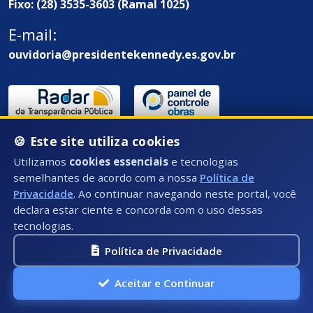
Fixo: (28) 3535-3603 (Ramal 1025)
E-mail:
ouvidoria@presidentekennedy.es.gov.br
🍪 Este site utiliza cookies
Utilizamos
cookies essenciais
e tecnologias
semelhantes de acordo com a nossa
Política de
Endereço / Ouvidoria:
Privacidade
. Ao continuar navegando neste portal, você
declara estar ciente e concorda com o uso dessas
Rua Átila Vivaqua, Nº 79 - Centro, Presidente
tecnologias.
Kennedy - ES, CEP: 29350-000
Política de Privacidade
Aceitar e Continuar