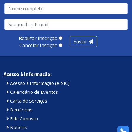
qualidade no atendimento remoto, gestão, oferta /
realização de soluções, ambiente de negócios,
infraestrutura, presença digital e cobertura e
produtividade. Somados, todos as categorias totalizam
100 pontos, nota recebida pelo município de Presidente
Realizar Inscrição
Enviar
Kennedy.
Cancelar Inscição
Acesso à Informação:
Acesso à Informação (e-SIC)
Calendário de Eventos
Carta de Serviços
Denúncias
Fale Conosco
Notícias