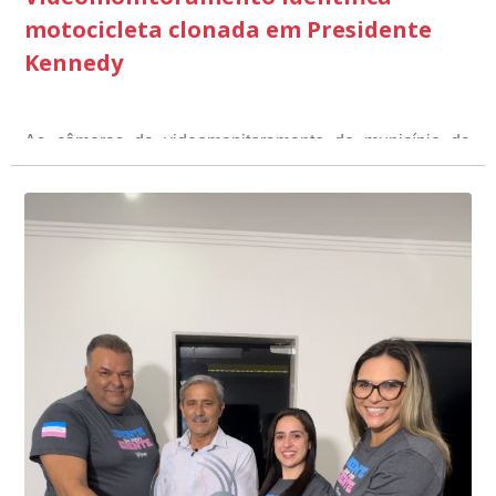
motocicleta clonada em Presidente
Kennedy
As câmeras de videomonitoramento do município de
Presidente Kennedy identificaram neste fim de semana,
01 de junho, uma motocicleta com indícios de
adulteração, imediatamente, a central de
Durante a abordagem a adulteração foi comprovada,
videomonitoramento acionou a Guarda Civil Municipal,
através da conferência do Chassi, a motocicleta, bem
que em conjunto com a Polícia Militar realizou a
como o condutor e o carona, foram encaminhados a
averiguação.
Delegacia para esclarecimentos.
O resultado positivo da operação só foi possível por
conta do sistema de videomonitoramento instalado
recentemente em todo o município de Presidente
Kennedy, o sistema é integrado com outros municípios
“Mais de 100 câmeras foram instaladas na sede e no
do país, sendo possível a identificação de veículos por
interior de Presidente Kennedy, garantindo mais
meio do cruzamento de informações, nesse caso
segurança à população, seja nas ruas, no comércio, os
específico, com dados de uma cidade do Estado do Rio