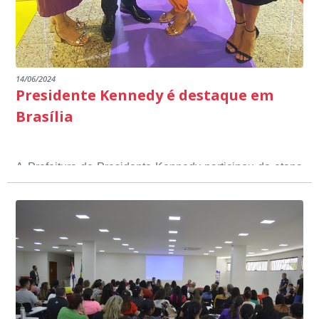
14/06/2024
Presidente Kennedy é destaque em
Brasília
A Prefeitura de Presidente Kennedy participou da etapa
nacional do 12º Prêmio Sebrae Prefeitura
Empreendedora, que visou valorizar e destacar o papel
dos gestores públicos comprometidos com o
desenvolvimento socioeconômico dos municípios, a
partir de iniciativas que estimulam o empreendedorismo,
a competitividade dos pequenos negócios e a
modernização da gestão pública local. O evento
aconteceu nesta terça-feira (11) em Brasília.