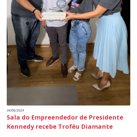
produtores agropecuários. Estamos no rumo certo,
de Janeiro.
parabéns a todos os servidores que contribuem para a
segurança da nossa cidade”, destaca o prefeito Dorlei
Fontão.
04/06/2024
Sala do Empreendedor de Presidente
Kennedy recebe Troféu Diamante