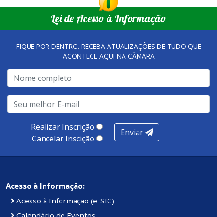
que merecem o reconhecimento nacional, que se
empreendedores locais.
Lei de Acesso à Informação
tornaram referência, nas melhorias da gestão, e na
qualidade dos atendimentos prestados nesses espaços.
FIQUE POR DENTRO. RECEBA ATUALIZAÇÕES DE TUDO QUE
ACONTECE AQUI NA CÂMARA
A metodologia de avaliação se concentra em 7 pilares:
qualidade no atendimento remoto, gestão, oferta /
realização de soluções, ambiente de negócios,
infraestrutura, presença digital e cobertura e
produtividade. Somados, todos as categorias totalizam
100 pontos, nota recebida pelo município de Presidente
Realizar Inscrição
Enviar
Kennedy.
Cancelar Inscição
Acesso à Informação:
Acesso à Informação (e-SIC)
Calendário de Eventos