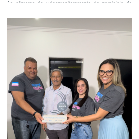
As câmeras de videomonitoramento do município de
Presidente Kennedy identificaram neste fim de semana,
01 de junho, uma motocicleta com indícios de
adulteração, imediatamente, a central de
Durante a abordagem a adulteração foi comprovada,
videomonitoramento acionou a Guarda Civil Municipal,
através da conferência do Chassi, a motocicleta, bem
que em conjunto com a Polícia Militar realizou a
como o condutor e o carona, foram encaminhados a
averiguação.
Delegacia para esclarecimentos.
O resultado positivo da operação só foi possível por
conta do sistema de videomonitoramento instalado
recentemente em todo o município de Presidente
Kennedy, o sistema é integrado com outros municípios
“Mais de 100 câmeras foram instaladas na sede e no
do país, sendo possível a identificação de veículos por
interior de Presidente Kennedy, garantindo mais
meio do cruzamento de informações, nesse caso
segurança à população, seja nas ruas, no comércio, os
específico, com dados de uma cidade do Estado do Rio
produtores agropecuários. Estamos no rumo certo,
de Janeiro.
parabéns a todos os servidores que contribuem para a
segurança da nossa cidade”, destaca o prefeito Dorlei
Fontão.