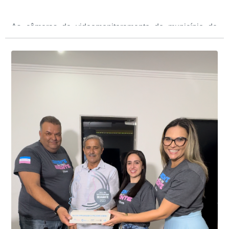
As câmeras de videomonitoramento do município de
Presidente Kennedy identificaram neste fim de semana,
01 de junho, uma motocicleta com indícios de
adulteração, imediatamente, a central de
Durante a abordagem a adulteração foi comprovada,
videomonitoramento acionou a Guarda Civil Municipal,
através da conferência do Chassi, a motocicleta, bem
que em conjunto com a Polícia Militar realizou a
como o condutor e o carona, foram encaminhados a
averiguação.
Delegacia para esclarecimentos.
O resultado positivo da operação só foi possível por
conta do sistema de videomonitoramento instalado
recentemente em todo o município de Presidente
Kennedy, o sistema é integrado com outros municípios
“Mais de 100 câmeras foram instaladas na sede e no
do país, sendo possível a identificação de veículos por
interior de Presidente Kennedy, garantindo mais
meio do cruzamento de informações, nesse caso
segurança à população, seja nas ruas, no comércio, os
específico, com dados de uma cidade do Estado do Rio
produtores agropecuários. Estamos no rumo certo,
de Janeiro.
parabéns a todos os servidores que contribuem para a
segurança da nossa cidade”, destaca o prefeito Dorlei