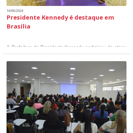
14/06/2024
Presidente Kennedy é destaque em
Brasília
A Prefeitura de Presidente Kennedy participou da etapa
nacional do 12º Prêmio Sebrae Prefeitura
Empreendedora, que visou valorizar e destacar o papel
dos gestores públicos comprometidos com o
desenvolvimento socioeconômico dos municípios, a
partir de iniciativas que estimulam o empreendedorismo,
a competitividade dos pequenos negócios e a
modernização da gestão pública local. O evento
aconteceu nesta terça-feira (11) em Brasília.
O município, conquistou o primeiro lugar na etapa
estadual, sendo premiado com o troféu ouro, na