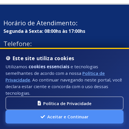
Horário de Atendimento:
Segunda à Sexta: 08:00hs às 17:00hs
Telefone:
Fixo: (28) 3535-3603 (Ramal 1025)
🍪 Este site utiliza cookies
E-mail:
Utilizamos
cookies essenciais
e tecnologias
ouvidoria@presidentekennedy.es.gov.br
semelhantes de acordo com a nossa
Política de
Privacidade
. Ao continuar navegando neste portal, você
declara estar ciente e concorda com o uso dessas
tecnologias.
Política de Privacidade
Aceitar e Continuar