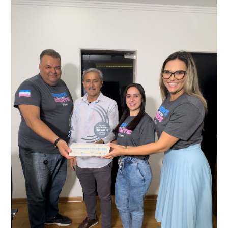
Durante a abordagem a adulteração foi comprovada,
videomonitoramento acionou a Guarda Civil Municipal,
através da conferência do Chassi, a motocicleta, bem
que em conjunto com a Polícia Militar realizou a
como o condutor e o carona, foram encaminhados a
averiguação.
Delegacia para esclarecimentos.
O resultado positivo da operação só foi possível por
conta do sistema de videomonitoramento instalado
recentemente em todo o município de Presidente
Kennedy, o sistema é integrado com outros municípios
“Mais de 100 câmeras foram instaladas na sede e no
do país, sendo possível a identificação de veículos por
interior de Presidente Kennedy, garantindo mais
meio do cruzamento de informações, nesse caso
segurança à população, seja nas ruas, no comércio, os
específico, com dados de uma cidade do Estado do Rio
produtores agropecuários. Estamos no rumo certo,
de Janeiro.
parabéns a todos os servidores que contribuem para a
segurança da nossa cidade”, destaca o prefeito Dorlei
Fontão.