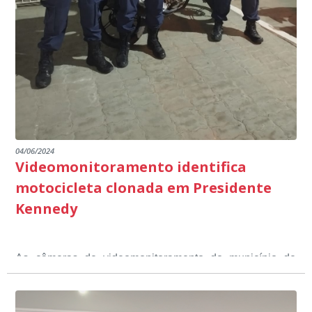
dos educandos. Tudo isso também foi demonstrado ao
dialogada em prol do desenvolvimento educacional.
Ministério Público através de depoimentos
emocionantes de pais e professores no decorrer da
escuta pública.
04/06/2024
Videomonitoramento identifica
motocicleta clonada em Presidente
Kennedy
As câmeras de videomonitoramento do município de
Presidente Kennedy identificaram neste fim de semana,
01 de junho, uma motocicleta com indícios de
adulteração, imediatamente, a central de