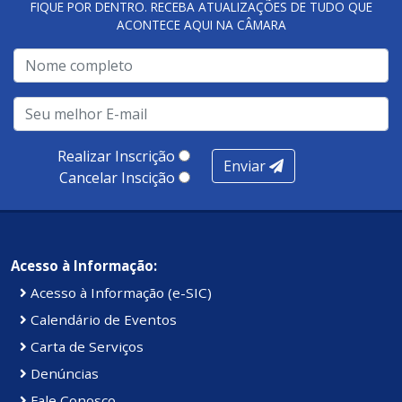
FIQUE POR DENTRO. RECEBA ATUALIZAÇÕES DE TUDO QUE
ACONTECE AQUI NA CÂMARA
A metodologia de avaliação se concentra em 7 pilares:
qualidade no atendimento remoto, gestão, oferta /
realização de soluções, ambiente de negócios,
infraestrutura, presença digital e cobertura e
produtividade. Somados, todos as categorias totalizam
100 pontos, nota recebida pelo município de Presidente
Realizar Inscrição
Enviar
Kennedy.
Cancelar Inscição
Acesso à Informação:
Acesso à Informação (e-SIC)
Calendário de Eventos
Carta de Serviços
Denúncias
Fale Conosco