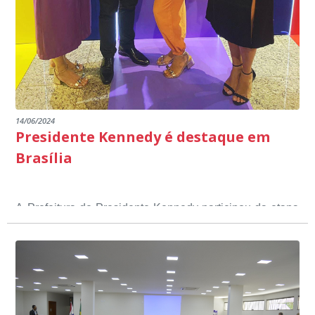
14/06/2024
Presidente Kennedy é destaque em
Brasília
A Prefeitura de Presidente Kennedy participou da etapa
nacional do 12º Prêmio Sebrae Prefeitura
Empreendedora, que visou valorizar e destacar o papel
dos gestores públicos comprometidos com o
desenvolvimento socioeconômico dos municípios, a
partir de iniciativas que estimulam o empreendedorismo,
a competitividade dos pequenos negócios e a