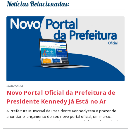
Notícias Relacionadas:
26/07/2024
Novo Portal Oficial da Prefeitura de
Presidente Kennedy Já Está no Ar
A Prefeitura Municipal de Presidente Kennedy tem o prazer de
anunciar o lançamento de seu novo portal oficial, um marco
importante na modernização dos serviços públicos oferecidos à
Desenvolvido com um design moderno e uma navegação intuitiva,
nossa comunidade. Este portal representa um avanço significativo