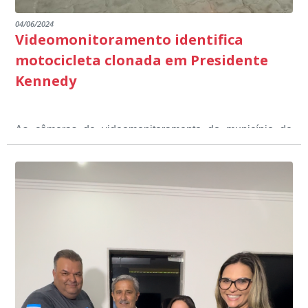
04/06/2024
Videomonitoramento identifica
motocicleta clonada em Presidente
Kennedy
As câmeras de videomonitoramento do município de
Presidente Kennedy identificaram neste fim de semana,
01 de junho, uma motocicleta com indícios de
adulteração, imediatamente, a central de
Durante a abordagem a adulteração foi comprovada,
videomonitoramento acionou a Guarda Civil Municipal,
através da conferência do Chassi, a motocicleta, bem
que em conjunto com a Polícia Militar realizou a
como o condutor e o carona, foram encaminhados a
averiguação.
Delegacia para esclarecimentos.
O resultado positivo da operação só foi possível por
conta do sistema de videomonitoramento instalado
recentemente em todo o município de Presidente
Kennedy, o sistema é integrado com outros municípios
“Mais de 100 câmeras foram instaladas na sede e no