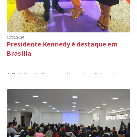
14/06/2024
Presidente Kennedy é destaque em
Brasília
A Prefeitura de Presidente Kennedy participou da etapa
nacional do 12º Prêmio Sebrae Prefeitura
Empreendedora, que visou valorizar e destacar o papel
dos gestores públicos comprometidos com o
desenvolvimento socioeconômico dos municípios, a
partir de iniciativas que estimulam o empreendedorismo,
a competitividade dos pequenos negócios e a
modernização da gestão pública local. O evento
aconteceu nesta terça-feira (11) em Brasília.