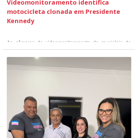
Videomonitoramento identifica
motocicleta clonada em Presidente
Kennedy
As câmeras de videomonitoramento do município de
Presidente Kennedy identificaram neste fim de semana,
01 de junho, uma motocicleta com indícios de
adulteração, imediatamente, a central de
Durante a abordagem a adulteração foi comprovada,
videomonitoramento acionou a Guarda Civil Municipal,
através da conferência do Chassi, a motocicleta, bem
que em conjunto com a Polícia Militar realizou a
como o condutor e o carona, foram encaminhados a
averiguação.
Delegacia para esclarecimentos.
O resultado positivo da operação só foi possível por
conta do sistema de videomonitoramento instalado
recentemente em todo o município de Presidente
Kennedy, o sistema é integrado com outros municípios
“Mais de 100 câmeras foram instaladas na sede e no
do país, sendo possível a identificação de veículos por
interior de Presidente Kennedy, garantindo mais
meio do cruzamento de informações, nesse caso
segurança à população, seja nas ruas, no comércio, os