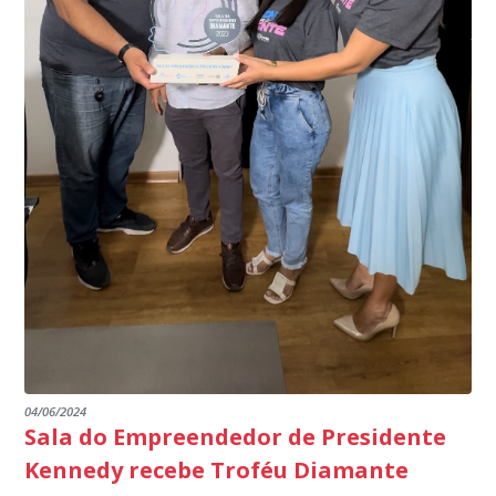
específico, com dados de uma cidade do Estado do Rio
produtores agropecuários. Estamos no rumo certo,
de Janeiro.
parabéns a todos os servidores que contribuem para a
segurança da nossa cidade”, destaca o prefeito Dorlei
Fontão.
04/06/2024
Sala do Empreendedor de Presidente
Kennedy recebe Troféu Diamante