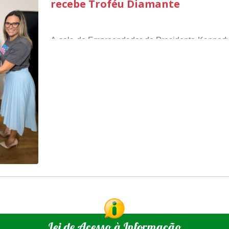
recebe Troféu Diamante
parabéns a todos os servidores que contribu
nossa cidade”, destaca o prefeito Dorlei Fontão.
A sala do Empreendedor de Presidente Kennedy
de Referência em atendimento, o Troféu Diama
nacional, que atesta a qualidade dos se
O Selo Sebrae nasceu inspirado nos casos de 
empreendedores locais.
reconhecimento nacional, que se tornaram refer
gestão, e na qualidade dos atendimentos presta
A metodologia de avaliação se concentra em 7
atendimento remoto, gestão, oferta / realização 
negócios, infraestrutura, presença digital e co
Somados, todos as categorias totalizam 100 pon
município de Presidente Kennedy.
Lei de Acesso à Informação