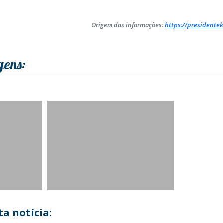
Origem das informações:
https://presidentek
gens:
a notícia: