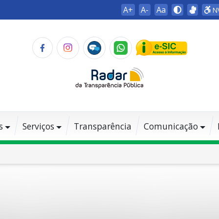
A+
A-
Aa
N
s
Serviços
Transparência
Comunicação