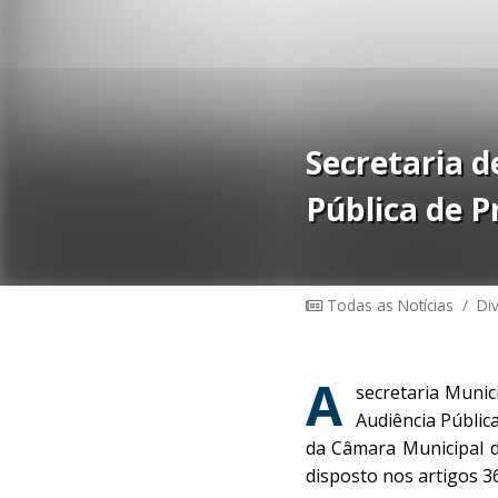
Secretaria d
Pública de P
Todas as Notícias
/
Di
A
secretaria Munic
Audiência Públic
da Câmara Municipal d
disposto nos artigos 36