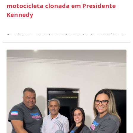
motocicleta clonada em Presidente
Kennedy
As câmeras de videomonitoramento do município de
Presidente Kennedy identificaram neste fim de semana,
01 de junho, uma motocicleta com indícios de
adulteração, imediatamente, a central de
Durante a abordagem a adulteração foi comprovada,
videomonitoramento acionou a Guarda Civil Municipal,
através da conferência do Chassi, a motocicleta, bem
que em conjunto com a Polícia Militar realizou a
como o condutor e o carona, foram encaminhados a
averiguação.
Delegacia para esclarecimentos.
O resultado positivo da operação só foi possível por
conta do sistema de videomonitoramento instalado
recentemente em todo o município de Presidente
Kennedy, o sistema é integrado com outros municípios
“Mais de 100 câmeras foram instaladas na sede e no
do país, sendo possível a identificação de veículos por
interior de Presidente Kennedy, garantindo mais
meio do cruzamento de informações, nesse caso
segurança à população, seja nas ruas, no comércio, os
específico, com dados de uma cidade do Estado do Rio
produtores agropecuários. Estamos no rumo certo,