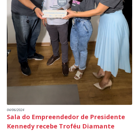
de Janeiro.
parabéns a todos os servidores que contribuem para a
segurança da nossa cidade”, destaca o prefeito Dorlei
Fontão.
04/06/2024
Sala do Empreendedor de Presidente
Kennedy recebe Troféu Diamante