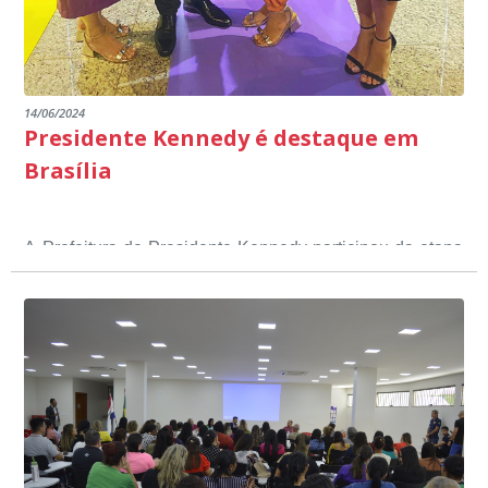
14/06/2024
Presidente Kennedy é destaque em
Brasília
A Prefeitura de Presidente Kennedy participou da etapa
nacional do 12º Prêmio Sebrae Prefeitura
Empreendedora, que visou valorizar e destacar o papel
dos gestores públicos comprometidos com o
desenvolvimento socioeconômico dos municípios, a
partir de iniciativas que estimulam o empreendedorismo,
a competitividade dos pequenos negócios e a
modernização da gestão pública local. O evento
aconteceu nesta terça-feira (11) em Brasília.