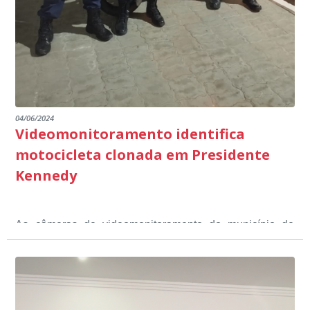
emocionantes de pais e professores no decorrer da
escuta pública.
04/06/2024
Videomonitoramento identifica
motocicleta clonada em Presidente
Kennedy
As câmeras de videomonitoramento do município de
Presidente Kennedy identificaram neste fim de semana,
01 de junho, uma motocicleta com indícios de
adulteração, imediatamente, a central de
Durante a abordagem a adulteração foi comprovada,
videomonitoramento acionou a Guarda Civil Municipal,
através da conferência do Chassi, a motocicleta, bem