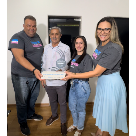
que em conjunto com a Polícia Militar realizou a
como o condutor e o carona, foram encaminhados a
averiguação.
Delegacia para esclarecimentos.
O resultado positivo da operação só foi possível por
conta do sistema de videomonitoramento instalado
recentemente em todo o município de Presidente
Kennedy, o sistema é integrado com outros municípios
“Mais de 100 câmeras foram instaladas na sede e no
do país, sendo possível a identificação de veículos por
interior de Presidente Kennedy, garantindo mais
meio do cruzamento de informações, nesse caso
segurança à população, seja nas ruas, no comércio, os
específico, com dados de uma cidade do Estado do Rio
produtores agropecuários. Estamos no rumo certo,
de Janeiro.
parabéns a todos os servidores que contribuem para a
segurança da nossa cidade”, destaca o prefeito Dorlei
Fontão.