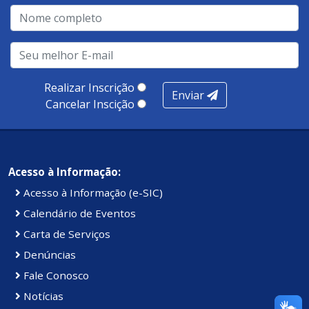
qualidade no atendimento remoto, gestão, oferta /
realização de soluções, ambiente de negócios,
infraestrutura, presença digital e cobertura e
produtividade. Somados, todos as categorias totalizam
100 pontos, nota recebida pelo município de Presidente
Realizar Inscrição
Enviar
Kennedy.
Cancelar Inscição
Acesso à Informação:
Acesso à Informação (e-SIC)
Calendário de Eventos
Carta de Serviços
Denúncias
Fale Conosco
Notícias