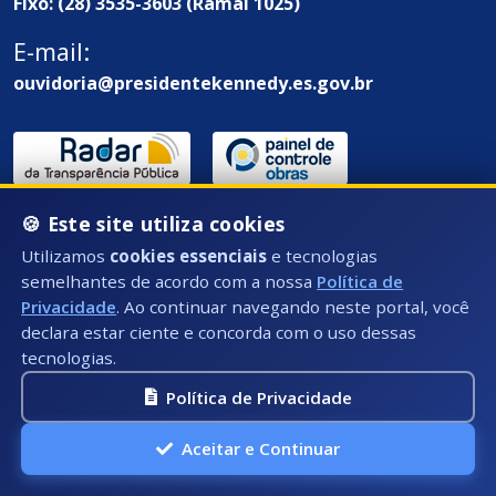
Fixo: (28) 3535-3603 (Ramal 1025)
E-mail:
ouvidoria@presidentekennedy.es.gov.br
🍪 Este site utiliza cookies
Utilizamos
cookies essenciais
e tecnologias
semelhantes de acordo com a nossa
Política de
Endereço / Ouvidoria:
Privacidade
. Ao continuar navegando neste portal, você
declara estar ciente e concorda com o uso dessas
Rua Átila Vivaqua, Nº 79 - Centro, Presidente
tecnologias.
Kennedy - ES, CEP: 29350-000
Política de Privacidade
Aceitar e Continuar