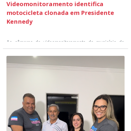
Videomonitoramento identifica
motocicleta clonada em Presidente
Kennedy
As câmeras de videomonitoramento do município de
Presidente Kennedy identificaram neste fim de semana,
01 de junho, uma motocicleta com indícios de
adulteração, imediatamente, a central de
Durante a abordagem a adulteração foi comprovada,
videomonitoramento acionou a Guarda Civil Municipal,
através da conferência do Chassi, a motocicleta, bem
que em conjunto com a Polícia Militar realizou a
como o condutor e o carona, foram encaminhados a
averiguação.
Delegacia para esclarecimentos.
O resultado positivo da operação só foi possível por
conta do sistema de videomonitoramento instalado
recentemente em todo o município de Presidente
Kennedy, o sistema é integrado com outros municípios
“Mais de 100 câmeras foram instaladas na sede e no
do país, sendo possível a identificação de veículos por
interior de Presidente Kennedy, garantindo mais
meio do cruzamento de informações, nesse caso
segurança à população, seja nas ruas, no comércio, os