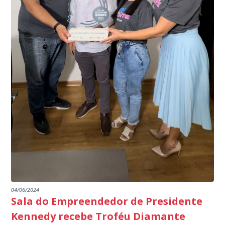
específico, com dados de uma cidade do Estado do Rio
produtores agropecuários. Estamos no rumo certo,
de Janeiro.
parabéns a todos os servidores que contribuem para a
segurança da nossa cidade”, destaca o prefeito Dorlei
Fontão.
04/06/2024
Sala do Empreendedor de Presidente
Kennedy recebe Troféu Diamante