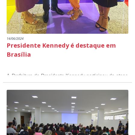
14/06/2024
Presidente Kennedy é destaque em
Brasília
A Prefeitura de Presidente Kennedy participou da etapa
nacional do 12º Prêmio Sebrae Prefeitura
Empreendedora, que visou valorizar e destacar o papel
dos gestores públicos comprometidos com o
desenvolvimento socioeconômico dos municípios, a
partir de iniciativas que estimulam o empreendedorismo,
a competitividade dos pequenos negócios e a
modernização da gestão pública local. O evento