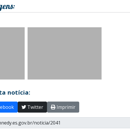
gens:
a notícia:
ebook
Twitter
Imprimir