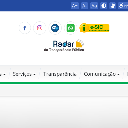
A+
A-
Aa
N
s
Serviços
Transparência
Comunicação