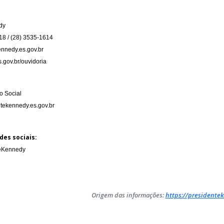
dy
18 / (28) 3535-1614
nnedy.es.gov.br
.gov.br/ouvidoria
 Social
tekennedy.es.gov.br
des sociais:
teKennedy
Origem das informações:
https://presidentek