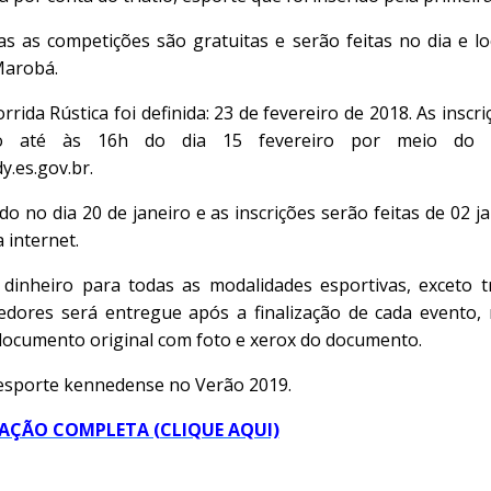
as as competições são gratuitas e serão feitas no dia e l
Marobá.
orrida Rústica foi definida: 23 de fevereiro de 2018. As inscr
ro até às 16h do dia 15 fevereiro por meio do s
.es.gov.br.
zado no dia 20 de janeiro e as inscrições serão feitas de 02 j
 internet.
inheiro para todas as modalidades esportivas, exceto t
edores será entregue após a finalização de cada evento
documento original com foto e xerox do documento.
o esporte kennedense no Verão 2019.
AÇÃO COMPLETA (CLIQUE AQUI)