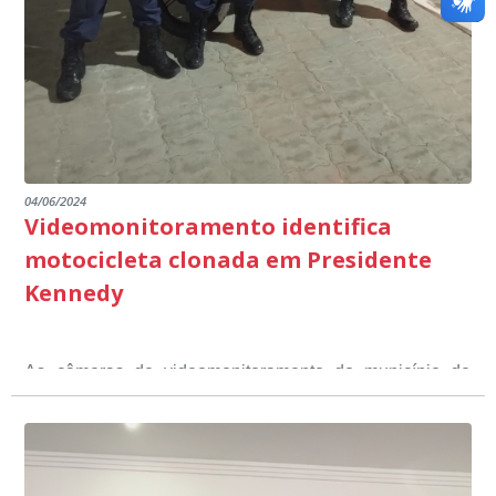
emocionantes de pais e professores no decorrer da
escuta pública.
04/06/2024
Videomonitoramento identifica
motocicleta clonada em Presidente
Kennedy
As câmeras de videomonitoramento do município de
Presidente Kennedy identificaram neste fim de semana,
01 de junho, uma motocicleta com indícios de
adulteração, imediatamente, a central de
Durante a abordagem a adulteração foi comprovada,
videomonitoramento acionou a Guarda Civil Municipal,
através da conferência do Chassi, a motocicleta, bem