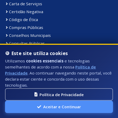
Carta de Serviços
Certidão Negativa
Código de Ética
Compras Públicas
Conselhos Municipais
Consultas Públicas
Contratos
🍪 Este site utiliza cookies
Cult, Turis, Esp e Lazer
Utilizamos
cookies essenciais
e tecnologias
Decretos
semelhantes de acordo com a nossa
Política de
Privacidade
. Ao continuar navegando neste portal, você
Despesas
declara estar ciente e concorda com o uso dessas
Diário Oficial
tecnologias.
Divida Ativa
Política de Privacidade
Emergências
Emissão de DAM
Aceitar e Continuar
Escala Farmácias