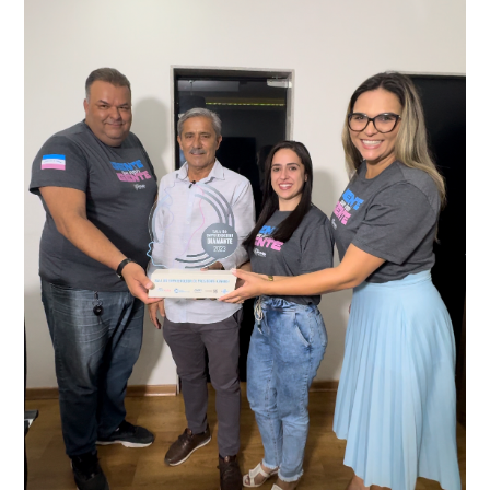
que em conjunto com a Polícia Militar realizou a
como o condutor e o carona, foram encaminhados a
averiguação.
Delegacia para esclarecimentos.
O resultado positivo da operação só foi possível por
conta do sistema de videomonitoramento instalado
recentemente em todo o município de Presidente
Kennedy, o sistema é integrado com outros municípios
“Mais de 100 câmeras foram instaladas na sede e no
do país, sendo possível a identificação de veículos por
interior de Presidente Kennedy, garantindo mais
meio do cruzamento de informações, nesse caso
segurança à população, seja nas ruas, no comércio, os
específico, com dados de uma cidade do Estado do Rio
produtores agropecuários. Estamos no rumo certo,
de Janeiro.
parabéns a todos os servidores que contribuem para a
segurança da nossa cidade”, destaca o prefeito Dorlei
Fontão.