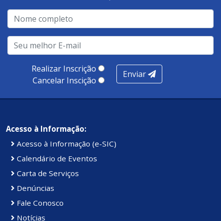
qualidade no atendimento remoto, gestão, oferta /
realização de soluções, ambiente de negócios,
infraestrutura, presença digital e cobertura e
produtividade. Somados, todos as categorias totalizam
100 pontos, nota recebida pelo município de Presidente
Realizar Inscrição
Enviar
Kennedy.
Cancelar Inscição
Acesso à Informação:
Acesso à Informação (e-SIC)
Calendário de Eventos
Carta de Serviços
Denúncias
Fale Conosco
Notícias