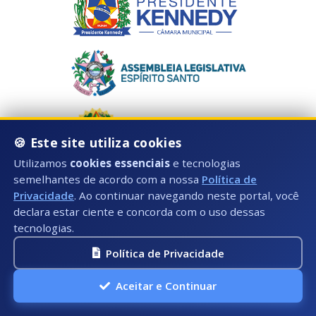
🍪 Este site utiliza cookies
Utilizamos
cookies essenciais
e tecnologias
semelhantes de acordo com a nossa
Política de
Privacidade
. Ao continuar navegando neste portal, você
declara estar ciente e concorda com o uso dessas
tecnologias.
Horário de Atendimento:
Segunda à Sexta: 08:00hs às 17:00hs
Política de Privacidade
Telefone:
Aceitar e Continuar
Fixo: (28) 3535-3603 (Ramal 1025)