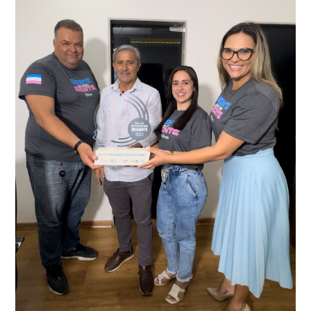
averiguação.
Delegacia para esclarecimentos.
O resultado positivo da operação só foi possível por
conta do sistema de videomonitoramento instalado
recentemente em todo o município de Presidente
Kennedy, o sistema é integrado com outros municípios
“Mais de 100 câmeras foram instaladas na sede e no
do país, sendo possível a identificação de veículos por
interior de Presidente Kennedy, garantindo mais
meio do cruzamento de informações, nesse caso
segurança à população, seja nas ruas, no comércio, os
específico, com dados de uma cidade do Estado do Rio
produtores agropecuários. Estamos no rumo certo,
de Janeiro.
parabéns a todos os servidores que contribuem para a
segurança da nossa cidade”, destaca o prefeito Dorlei
Fontão.