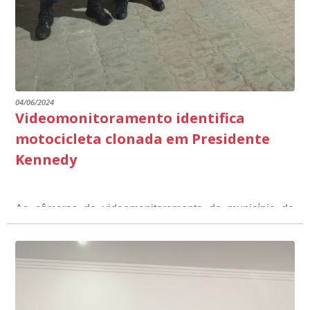
escuta pública.
04/06/2024
Videomonitoramento identifica
motocicleta clonada em Presidente
Kennedy
As câmeras de videomonitoramento do município de
Presidente Kennedy identificaram neste fim de semana,
01 de junho, uma motocicleta com indícios de
adulteração, imediatamente, a central de
Durante a abordagem a adulteração foi comprovada,
videomonitoramento acionou a Guarda Civil Municipal,
através da conferência do Chassi, a motocicleta, bem
que em conjunto com a Polícia Militar realizou a
como o condutor e o carona, foram encaminhados a