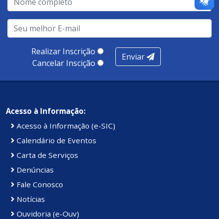
realização de soluções, ambiente de negócios,
infraestrutura, presença digital e cobertura e
produtividade. Somados, todos as categorias totalizam
100 pontos, nota recebida pelo município de Presidente
Realizar Inscrição
Enviar
Kennedy.
Cancelar Inscição
Acesso à Informação:
Acesso à Informação (e-SIC)
Calendário de Eventos
Carta de Serviços
Denúncias
Fale Conosco
Notícias
Ouvidoria (e-Ouv)