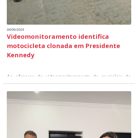
04/06/2024
Videomonitoramento identifica
motocicleta clonada em Presidente
Kennedy
As câmeras de videomonitoramento do município de
Presidente Kennedy identificaram neste fim de semana,
01 de junho, uma motocicleta com indícios de
adulteração, imediatamente, a central de
Durante a abordagem a adulteração foi comprovada,
videomonitoramento acionou a Guarda Civil Municipal,
através da conferência do Chassi, a motocicleta, bem
que em conjunto com a Polícia Militar realizou a
como o condutor e o carona, foram encaminhados a
averiguação.
Delegacia para esclarecimentos.
O resultado positivo da operação só foi possível por
conta do sistema de videomonitoramento instalado