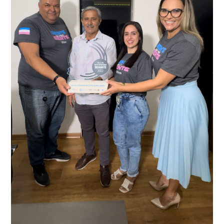
recentemente em todo o município de Presidente
Kennedy, o sistema é integrado com outros municípios
“Mais de 100 câmeras foram instaladas na sede e no
do país, sendo possível a identificação de veículos por
interior de Presidente Kennedy, garantindo mais
meio do cruzamento de informações, nesse caso
segurança à população, seja nas ruas, no comércio, os
específico, com dados de uma cidade do Estado do Rio
produtores agropecuários. Estamos no rumo certo,
de Janeiro.
parabéns a todos os servidores que contribuem para a
segurança da nossa cidade”, destaca o prefeito Dorlei
Fontão.