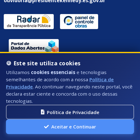
ouvidoria@presidentekennedy.es.gov.br
Endereço / Ouvidoria:
🍪 Este site utiliza cookies
Utilizamos
cookies essenciais
e tecnologias
Rua Átila Vivaqua, Nº 79 - Centro, Presidente
semelhantes de acordo com a nossa
Política de
Kennedy - ES, CEP: 29350-000
Privacidade
. Ao continuar navegando neste portal, você
declara estar ciente e concorda com o uso dessas
tecnologias.
Política de Privacidade
Aceitar e Continuar