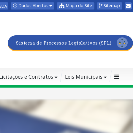
Dados Abertos
Mapa do Site
Sitemap
VDA
Sistema de Processos Legislativos (SPL)
Licitações e Contratos
Leis Municipais