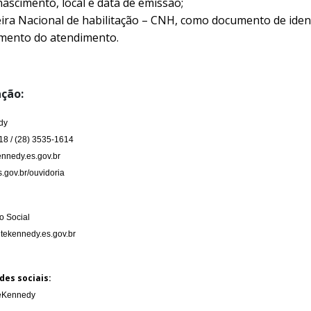
ascimento, local e data de emissão;
eira Nacional de habilitação – CNH, como documento de ident
omento do atendimento.
ção:
dy
18 / (28) 3535-1614
nnedy.es.gov.br
.gov.br/ouvidoria
 Social
tekennedy.es.gov.br
des sociais:
teKennedy