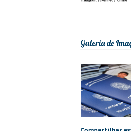
Instagram: @kennedy_online
Galeria de Ima
Compartilhar est