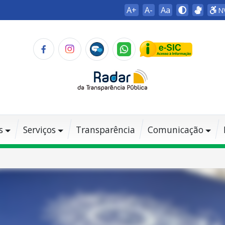
A+
A-
Aa
N
s
Serviços
Transparência
Comunicação