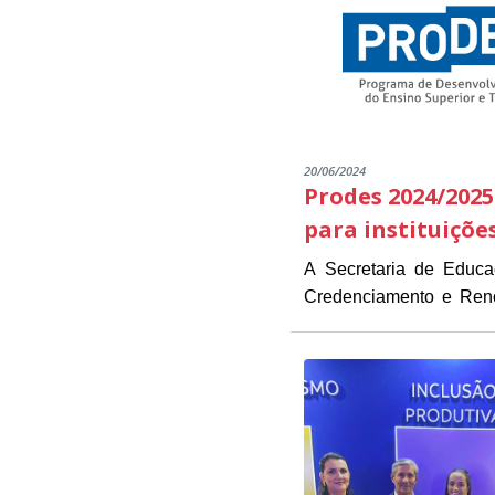
20/06/2024
Prodes 2024/2025
para instituiçõe
A Secretaria de Educ
Credenciamento e Renov
As instituições intere
estarão disponíveis de 1
Presidente Kennedy (
O objetivo do Edital é 
necessários para a inscrição.
das instituições já part
O PRODES/PK é um pro
parcerias que visam for
EDITAL CREDENCIAM