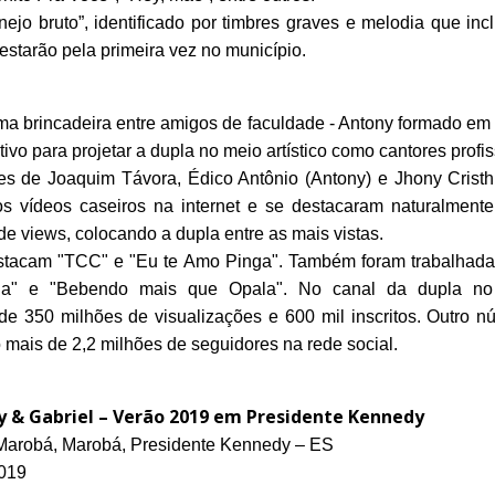
nejo bruto”, identificado por timbres graves e melodia que in
 estarão pela primeira vez no município.
 brincadeira entre amigos de faculdade - Antony formado em 
itivo para projetar a dupla no meio artístico como cantores profis
 de Joaquim Távora, Édico Antônio (Antony) e Jhony Cristhia
os vídeos caseiros na internet e se destacaram naturalment
e views, colocando a dupla entre as mais vistas.
stacam "TCC" e "Eu te Amo Pinga". Também foram trabalhadas
ada" e "Bebendo mais que Opala". No canal da dupla no
de 350 milhões de visualizações e 600 mil inscritos. Outro n
 mais de 2,2 milhões de seguidores na rede social.
 & Gabriel – Verão 2019 em Presidente Kennedy
 Marobá, Marobá, Presidente Kennedy – ES
2019