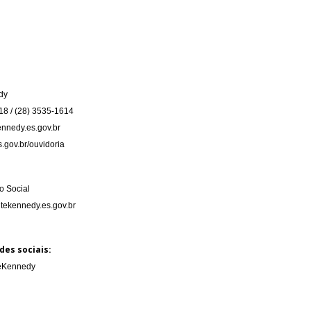
dy
18 / (28) 3535-1614
nnedy.es.gov.br
.gov.br/ouvidoria
 Social
tekennedy.es.gov.br
des sociais:
teKennedy