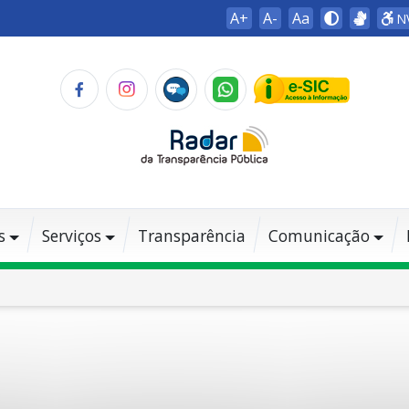
A+
A-
Aa
N
s
Serviços
Transparência
Comunicação