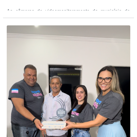
As câmeras de videomonitoramento do município de
Presidente Kennedy identificaram neste fim de semana,
01 de junho, uma motocicleta com indícios de
adulteração, imediatamente, a central de
Durante a abordagem a adulteração foi comprovada,
videomonitoramento acionou a Guarda Civil Municipal,
através da conferência do Chassi, a motocicleta, bem
que em conjunto com a Polícia Militar realizou a
como o condutor e o carona, foram encaminhados a
averiguação.
Delegacia para esclarecimentos.
O resultado positivo da operação só foi possível por
conta do sistema de videomonitoramento instalado
recentemente em todo o município de Presidente
Kennedy, o sistema é integrado com outros municípios
“Mais de 100 câmeras foram instaladas na sede e no
do país, sendo possível a identificação de veículos por
interior de Presidente Kennedy, garantindo mais
meio do cruzamento de informações, nesse caso
segurança à população, seja nas ruas, no comércio, os
específico, com dados de uma cidade do Estado do Rio
produtores agropecuários. Estamos no rumo certo,
de Janeiro.
parabéns a todos os servidores que contribuem para a
segurança da nossa cidade”, destaca o prefeito Dorlei
Fontão.