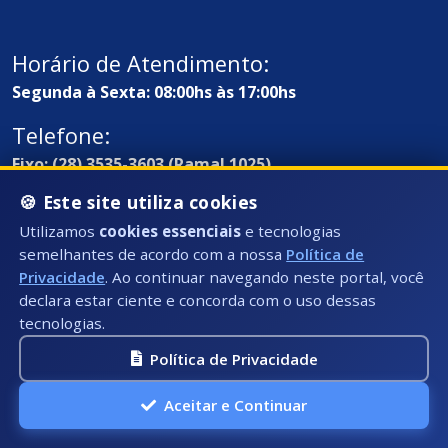
Horário de Atendimento:
Segunda à Sexta: 08:00hs às 17:00hs
Telefone:
Fixo: (28) 3535-3603 (Ramal 1025)
🍪 Este site utiliza cookies
E-mail:
Utilizamos
cookies essenciais
e tecnologias
ouvidoria@presidentekennedy.es.gov.br
semelhantes de acordo com a nossa
Política de
Privacidade
. Ao continuar navegando neste portal, você
declara estar ciente e concorda com o uso dessas
tecnologias.
Política de Privacidade
Aceitar e Continuar
Endereço / Ouvidoria: