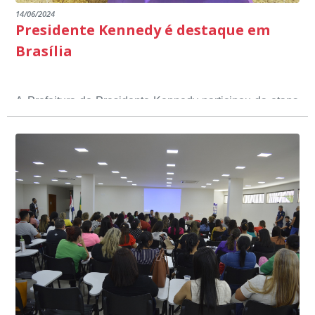
14/06/2024
Presidente Kennedy é destaque em
Brasília
A Prefeitura de Presidente Kennedy participou da etapa
nacional do 12º Prêmio Sebrae Prefeitura
Empreendedora, que visou valorizar e destacar o papel
dos gestores públicos comprometidos com o
desenvolvimento socioeconômico dos municípios, a
partir de iniciativas que estimulam o empreendedorismo,
a competitividade dos pequenos negócios e a
modernização da gestão pública local. O evento
aconteceu nesta terça-feira (11) em Brasília.
O município, conquistou o primeiro lugar na etapa
estadual, sendo premiado com o troféu ouro, na
categoria Inclusão Produtiva, através do Programa Mais