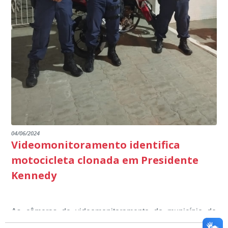
escuta pública tudo o que está sendo feito pela
destacando ainda mais o compromisso de todos em
outros) são todos voltados para o desenvolvimento total
Educação em Presidente Kennedy.
promover uma atuação coordenada, integrada e
dos educandos. Tudo isso também foi demonstrado ao
dialogada em prol do desenvolvimento educacional.
Ministério Público através de depoimentos
emocionantes de pais e professores no decorrer da
escuta pública.
04/06/2024
Videomonitoramento identifica
motocicleta clonada em Presidente
Kennedy
As câmeras de videomonitoramento do município de
Presidente Kennedy identificaram neste fim de semana,