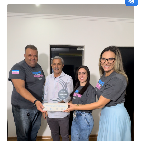
01 de junho, uma motocicleta com indícios de
adulteração, imediatamente, a central de
Durante a abordagem a adulteração foi comprovada,
videomonitoramento acionou a Guarda Civil Municipal,
através da conferência do Chassi, a motocicleta, bem
que em conjunto com a Polícia Militar realizou a
como o condutor e o carona, foram encaminhados a
averiguação.
Delegacia para esclarecimentos.
O resultado positivo da operação só foi possível por
conta do sistema de videomonitoramento instalado
recentemente em todo o município de Presidente
Kennedy, o sistema é integrado com outros municípios
“Mais de 100 câmeras foram instaladas na sede e no
do país, sendo possível a identificação de veículos por
interior de Presidente Kennedy, garantindo mais
meio do cruzamento de informações, nesse caso
segurança à população, seja nas ruas, no comércio, os
específico, com dados de uma cidade do Estado do Rio
produtores agropecuários. Estamos no rumo certo,
de Janeiro.
parabéns a todos os servidores que contribuem para a
segurança da nossa cidade”, destaca o prefeito Dorlei
Fontão.