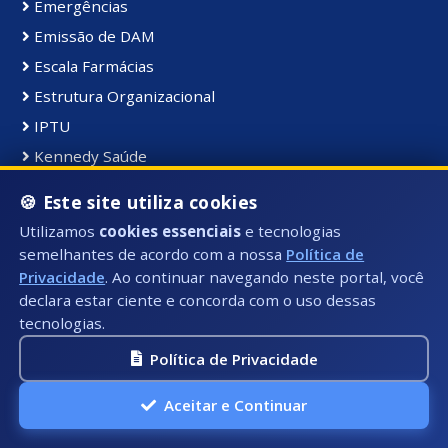
Emergências
Emissão de DAM
Escala Farmácias
Estrutura Organizacional
IPTU
Kennedy Saúde
LDO
🍪 Este site utiliza cookies
Legislação Municipal
Utilizamos
cookies essenciais
e tecnologias
LGPD
semelhantes de acordo com a nossa
Política de
Licitações
Privacidade
. Ao continuar navegando neste portal, você
declara estar ciente e concorda com o uso dessas
LOA
tecnologias.
NFS-e
Política de Privacidade
Obras
Ouvidoria
Aceitar e Continuar
P. Privacidade