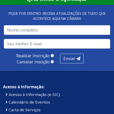
qualidade dos atendimentos prestados nesses espaços.
FIQUE POR DENTRO. RECEBA ATUALIZAÇÕES DE TUDO QUE
ACONTECE AQUI NA CÂMARA
A metodologia de avaliação se concentra em 7 pilares:
qualidade no atendimento remoto, gestão, oferta /
realização de soluções, ambiente de negócios,
infraestrutura, presença digital e cobertura e
produtividade. Somados, todos as categorias totalizam
100 pontos, nota recebida pelo município de Presidente
Realizar Inscrição
Enviar
Kennedy.
Cancelar Inscição
Acesso à Informação:
Acesso à Informação (e-SIC)
Calendário de Eventos
Carta de Serviços