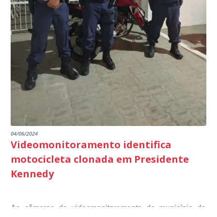
marco na busca pela excelência na educação básica,
multidisciplinar, o projeto Kennedy Educa Mais, entre
escuta pública tudo o que está sendo feito pela
destacando ainda mais o compromisso de todos em
outros) são todos voltados para o desenvolvimento total
Educação em Presidente Kennedy.
promover uma atuação coordenada, integrada e
dos educandos. Tudo isso também foi demonstrado ao
dialogada em prol do desenvolvimento educacional.
Ministério Público através de depoimentos
emocionantes de pais e professores no decorrer da
escuta pública.
04/06/2024
Videomonitoramento identifica
motocicleta clonada em Presidente
Kennedy
As câmeras de videomonitoramento do município de