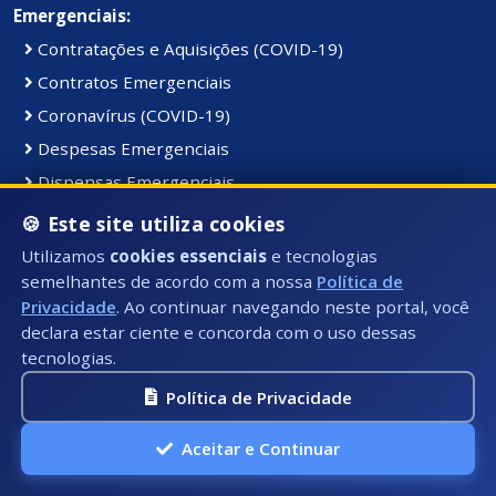
Emergenciais:
Contratações e Aquisições (COVID-19)
Contratos Emergenciais
Coronavírus (COVID-19)
Despesas Emergenciais
Dispensas Emergenciais
Ordens de Compras Emergenciais
🍪 Este site utiliza cookies
Receitas (COVID-19)
Utilizamos
cookies essenciais
e tecnologias
Receitas (COVID-19)
semelhantes de acordo com a nossa
Política de
Privacidade
. Ao continuar navegando neste portal, você
Receitas Emergenciais
declara estar ciente e concorda com o uso dessas
Vacinação (COVID-19)
tecnologias.
Política de Privacidade
Serviços:
Aceitar e Continuar
Acesso à Informação
Alvará