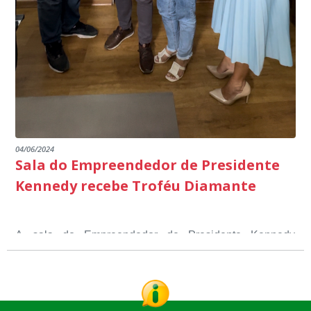
04/06/2024
Sala do Empreendedor de Presidente
Kennedy recebe Troféu Diamante
A sala do Empreendedor de Presidente Kennedy
recebeu o Selo Sebrae de Referência em atendimento, o
Troféu Diamante, um reconhecimento nacional, que
O Selo Sebrae nasceu inspirado nos casos de sucesso,
atesta a qualidade dos serviços prestados aos
que merecem o reconhecimento nacional, que se
empreendedores locais.