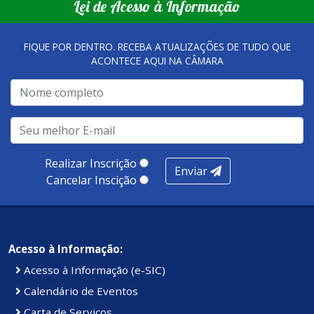
Lei de Acesso à Informação
tornaram referência, nas melhorias da gestão, e na
qualidade dos atendimentos prestados nesses espaços.
FIQUE POR DENTRO. RECEBA ATUALIZAÇÕES DE TUDO QUE
ACONTECE AQUI NA CÂMARA
A metodologia de avaliação se concentra em 7 pilares:
qualidade no atendimento remoto, gestão, oferta /
realização de soluções, ambiente de negócios,
infraestrutura, presença digital e cobertura e
produtividade. Somados, todos as categorias totalizam
100 pontos, nota recebida pelo município de Presidente
Realizar Inscrição
Enviar
Kennedy.
Cancelar Inscição
Acesso à Informação:
Acesso à Informação (e-SIC)
Calendário de Eventos
Carta de Serviços