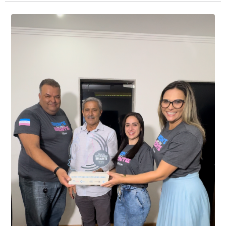
Presidente Kennedy identificaram neste fim de semana,
01 de junho, uma motocicleta com indícios de
adulteração, imediatamente, a central de
Durante a abordagem a adulteração foi comprovada,
videomonitoramento acionou a Guarda Civil Municipal,
através da conferência do Chassi, a motocicleta, bem
que em conjunto com a Polícia Militar realizou a
como o condutor e o carona, foram encaminhados a
averiguação.
Delegacia para esclarecimentos.
O resultado positivo da operação só foi possível por
conta do sistema de videomonitoramento instalado
recentemente em todo o município de Presidente
Kennedy, o sistema é integrado com outros municípios
“Mais de 100 câmeras foram instaladas na sede e no
do país, sendo possível a identificação de veículos por
interior de Presidente Kennedy, garantindo mais
meio do cruzamento de informações, nesse caso
segurança à população, seja nas ruas, no comércio, os
específico, com dados de uma cidade do Estado do Rio
produtores agropecuários. Estamos no rumo certo,
de Janeiro.
parabéns a todos os servidores que contribuem para a
segurança da nossa cidade”, destaca o prefeito Dorlei
Fontão.