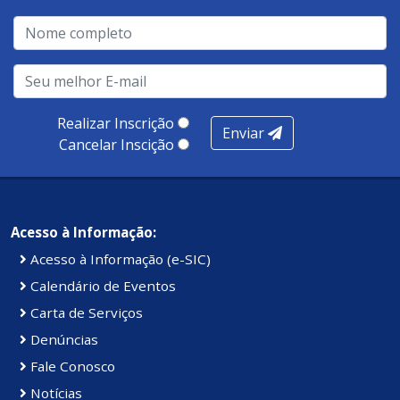
qualidade no atendimento remoto, gestão, oferta /
realização de soluções, ambiente de negócios,
infraestrutura, presença digital e cobertura e
produtividade. Somados, todos as categorias totalizam
100 pontos, nota recebida pelo município de Presidente
Realizar Inscrição
Enviar
Kennedy.
Cancelar Inscição
Acesso à Informação:
Acesso à Informação (e-SIC)
Calendário de Eventos
Carta de Serviços
Denúncias
Fale Conosco
Notícias