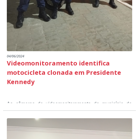
emocionantes de pais e professores no decorrer da
escuta pública.
04/06/2024
Videomonitoramento identifica
motocicleta clonada em Presidente
Kennedy
As câmeras de videomonitoramento do município de
Presidente Kennedy identificaram neste fim de semana,
01 de junho, uma motocicleta com indícios de
adulteração, imediatamente, a central de
Durante a abordagem a adulteração foi comprovada,
videomonitoramento acionou a Guarda Civil Municipal,
através da conferência do Chassi, a motocicleta, bem