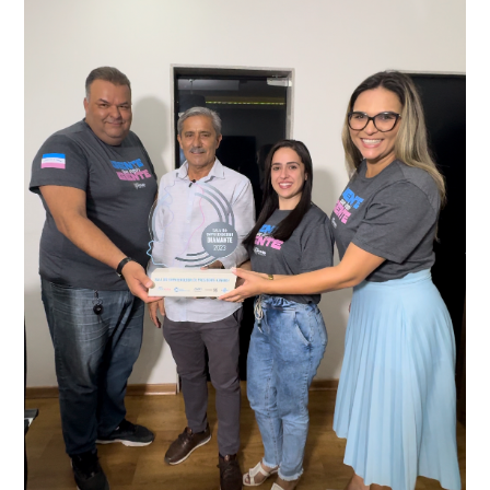
que em conjunto com a Polícia Militar realizou a
como o condutor e o carona, foram encaminhados a
averiguação.
Delegacia para esclarecimentos.
O resultado positivo da operação só foi possível por
conta do sistema de videomonitoramento instalado
recentemente em todo o município de Presidente
Kennedy, o sistema é integrado com outros municípios
“Mais de 100 câmeras foram instaladas na sede e no
do país, sendo possível a identificação de veículos por
interior de Presidente Kennedy, garantindo mais
meio do cruzamento de informações, nesse caso
segurança à população, seja nas ruas, no comércio, os
específico, com dados de uma cidade do Estado do Rio
produtores agropecuários. Estamos no rumo certo,
de Janeiro.
parabéns a todos os servidores que contribuem para a
segurança da nossa cidade”, destaca o prefeito Dorlei
Fontão.