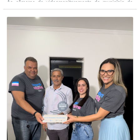
As câmeras de videomonitoramento do município de
Presidente Kennedy identificaram neste fim de semana,
01 de junho, uma motocicleta com indícios de
adulteração, imediatamente, a central de
Durante a abordagem a adulteração foi comprovada,
videomonitoramento acionou a Guarda Civil Municipal,
através da conferência do Chassi, a motocicleta, bem
que em conjunto com a Polícia Militar realizou a
como o condutor e o carona, foram encaminhados a
averiguação.
Delegacia para esclarecimentos.
O resultado positivo da operação só foi possível por
conta do sistema de videomonitoramento instalado
recentemente em todo o município de Presidente
Kennedy, o sistema é integrado com outros municípios
“Mais de 100 câmeras foram instaladas na sede e no
do país, sendo possível a identificação de veículos por
interior de Presidente Kennedy, garantindo mais
meio do cruzamento de informações, nesse caso
segurança à população, seja nas ruas, no comércio, os
específico, com dados de uma cidade do Estado do Rio
produtores agropecuários. Estamos no rumo certo,
de Janeiro.
parabéns a todos os servidores que contribuem para a
segurança da nossa cidade”, destaca o prefeito Dorlei
Fontão.