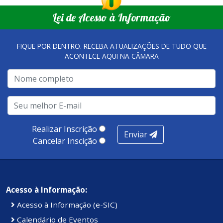
que merecem o reconhecimento nacional, que se
empreendedores locais.
Lei de Acesso à Informação
tornaram referência, nas melhorias da gestão, e na
qualidade dos atendimentos prestados nesses espaços.
FIQUE POR DENTRO. RECEBA ATUALIZAÇÕES DE TUDO QUE
ACONTECE AQUI NA CÂMARA
A metodologia de avaliação se concentra em 7 pilares:
qualidade no atendimento remoto, gestão, oferta /
realização de soluções, ambiente de negócios,
infraestrutura, presença digital e cobertura e
produtividade. Somados, todos as categorias totalizam
100 pontos, nota recebida pelo município de Presidente
Realizar Inscrição
Enviar
Kennedy.
Cancelar Inscição
Acesso à Informação:
Acesso à Informação (e-SIC)
Calendário de Eventos