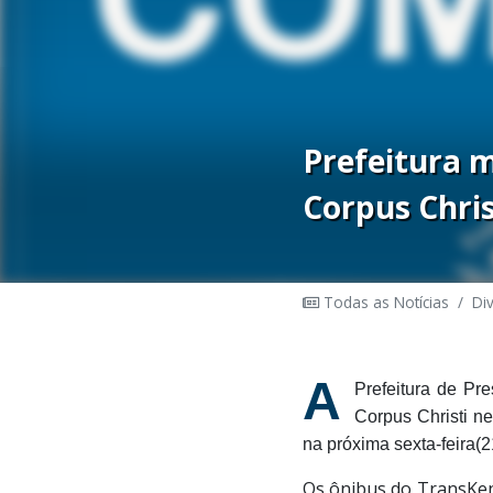
Prefeitura m
Corpus Chris
Todas as Notícias
/
Di
A
Prefeitura de Pr
Corpus Christi ne
na próxima sexta-feira(2
Os ônibus do TransKenn