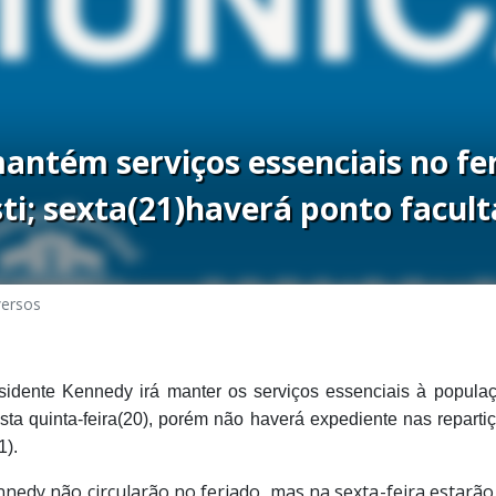
antém serviços essenciais no fe
ti; sexta(21)haverá ponto facult
versos
esidente Kennedy irá manter os serviços essenciais à populaç
sta quinta-feira(20), porém não haverá expediente nas reparti
1).
edy não circularão no feriado, mas na sexta-feira estarão