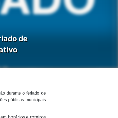
riado de
ativo
ão durante o feriado de
ções públicas municipais
 em horários e roteiros