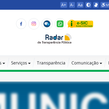
A+
A-
Aa
N
s
Serviços
Transparência
Comunicação