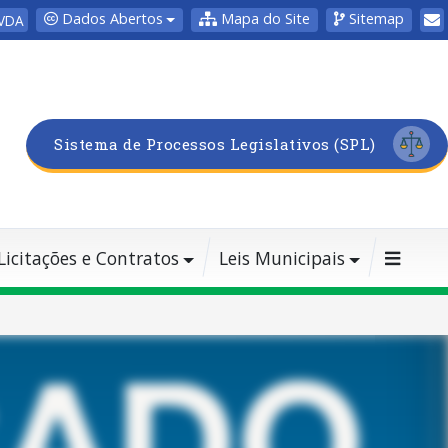
Dados Abertos
Mapa do Site
Sitemap
VDA
Sistema de Processos Legislativos (SPL)
Licitações e Contratos
Leis Municipais