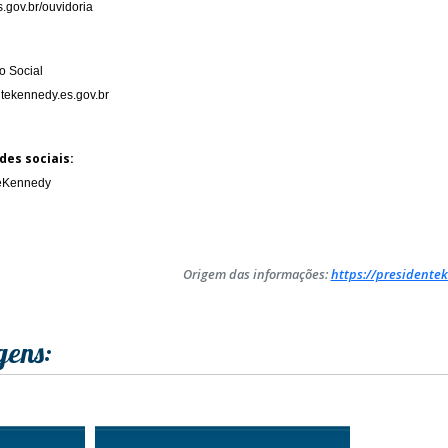
.gov.br/ouvidoria
 Social
tekennedy.es.gov.br
des sociais:
teKennedy
Origem das informações:
https://presidentek
gens: