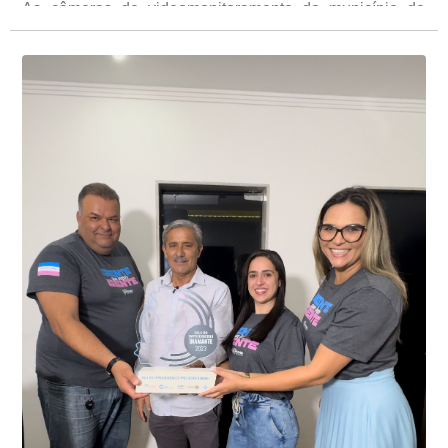
As câmeras de videomonitoramento do município de
Presidente Kennedy identificaram neste fim de semana,
01 de junho, uma motocicleta com indícios de
adulteração, imediatamente, a central de
Durante a abordagem a adulteração foi comprovada,
videomonitoramento acionou a Guarda Civil Municipal,
através da conferência do Chassi, a motocicleta, bem
que em conjunto com a Polícia Militar realizou a
como o condutor e o carona, foram encaminhados a
averiguação.
Delegacia para esclarecimentos.
O resultado positivo da operação só foi possível por
conta do sistema de videomonitoramento instalado
recentemente em todo o município de Presidente
Kennedy, o sistema é integrado com outros municípios
“Mais de 100 câmeras foram instaladas na sede e no
do país, sendo possível a identificação de veículos por
interior de Presidente Kennedy, garantindo mais
meio do cruzamento de informações, nesse caso
segurança à população, seja nas ruas, no comércio, os
específico, com dados de uma cidade do Estado do Rio
produtores agropecuários. Estamos no rumo certo,
de Janeiro.
parabéns a todos os servidores que contribuem para a
segurança da nossa cidade”, destaca o prefeito Dorlei
Fontão.