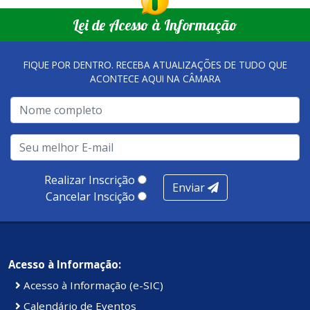
que merecem o reconhecimento nacional, que se
empreendedores locais.
Lei de Acesso à Informação
tornaram referência, nas melhorias da gestão, e na
qualidade dos atendimentos prestados nesses espaços.
FIQUE POR DENTRO. RECEBA ATUALIZAÇÕES DE TUDO QUE
ACONTECE AQUI NA CÂMARA
A metodologia de avaliação se concentra em 7 pilares:
qualidade no atendimento remoto, gestão, oferta /
realização de soluções, ambiente de negócios,
infraestrutura, presença digital e cobertura e
produtividade. Somados, todos as categorias totalizam
100 pontos, nota recebida pelo município de Presidente
Realizar Inscrição
Enviar
Kennedy.
Cancelar Inscição
Acesso à Informação:
Acesso à Informação (e-SIC)
Calendário de Eventos