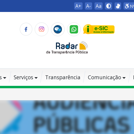
A+
A-
Aa
N
s
Serviços
Transparência
Comunicação