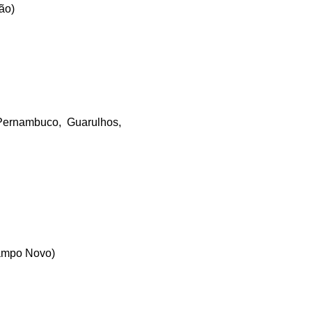
mão
)
 Pernambuco, Guarulhos,
Campo Novo
)