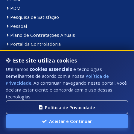
PDM
Pesquisa de Satisfação
Pessoal
Plano de Contratações Anuais
Portal da Controladoria
Portal da Transparência
🍪 Este site utiliza cookies
Portarias
Utilizamos
cookies essenciais
e tecnologias
PPA
semelhantes de acordo com a nossa
Política de
Processos Seletivos
Privacidade
. Ao continuar navegando neste portal, você
PROCON Municipal
declara estar ciente e concorda com o uso dessas
tecnologias.
PRODES
Protocolo
Política de Privacidade
Publicações
Aceitar e Continuar
Recursos Humanos
Validar CND