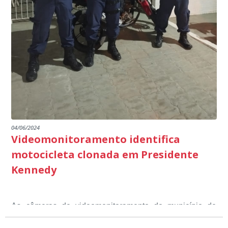
destacando ainda mais o compromisso de todos em
outros) são todos voltados para o desenvolvimento total
Educação em Presidente Kennedy.
promover uma atuação coordenada, integrada e
dos educandos. Tudo isso também foi demonstrado ao
dialogada em prol do desenvolvimento educacional.
Ministério Público através de depoimentos
emocionantes de pais e professores no decorrer da
escuta pública.
04/06/2024
Videomonitoramento identifica
motocicleta clonada em Presidente
Kennedy
As câmeras de videomonitoramento do município de
Presidente Kennedy identificaram neste fim de semana,