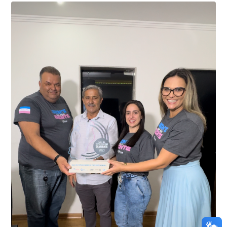
01 de junho, uma motocicleta com indícios de
adulteração, imediatamente, a central de
Durante a abordagem a adulteração foi comprovada,
videomonitoramento acionou a Guarda Civil Municipal,
através da conferência do Chassi, a motocicleta, bem
que em conjunto com a Polícia Militar realizou a
como o condutor e o carona, foram encaminhados a
averiguação.
Delegacia para esclarecimentos.
O resultado positivo da operação só foi possível por
conta do sistema de videomonitoramento instalado
recentemente em todo o município de Presidente
Kennedy, o sistema é integrado com outros municípios
“Mais de 100 câmeras foram instaladas na sede e no
do país, sendo possível a identificação de veículos por
interior de Presidente Kennedy, garantindo mais
meio do cruzamento de informações, nesse caso
segurança à população, seja nas ruas, no comércio, os
específico, com dados de uma cidade do Estado do Rio
produtores agropecuários. Estamos no rumo certo,
de Janeiro.
parabéns a todos os servidores que contribuem para a
segurança da nossa cidade”, destaca o prefeito Dorlei
Fontão.