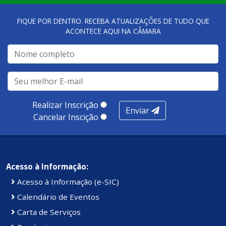
qualidade dos atendimentos prestados nesses espaços.
FIQUE POR DENTRO. RECEBA ATUALIZAÇÕES DE TUDO QUE
ACONTECE AQUI NA CÂMARA
A metodologia de avaliação se concentra em 7 pilares:
qualidade no atendimento remoto, gestão, oferta /
realização de soluções, ambiente de negócios,
infraestrutura, presença digital e cobertura e
produtividade. Somados, todos as categorias totalizam
100 pontos, nota recebida pelo município de Presidente
Realizar Inscrição
Enviar
Kennedy.
Cancelar Inscição
Acesso à Informação:
Acesso à Informação (e-SIC)
Calendário de Eventos
Carta de Serviços