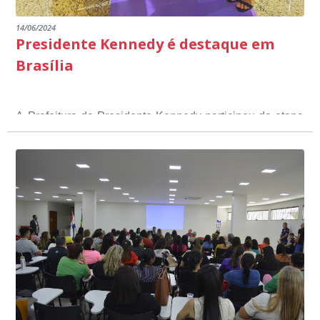
14/06/2024
Presidente Kennedy é destaque em
Brasília
A Prefeitura de Presidente Kennedy participou da etapa
nacional do 12º Prêmio Sebrae Prefeitura
Empreendedora, que visou valorizar e destacar o papel
dos gestores públicos comprometidos com o
desenvolvimento socioeconômico dos municípios, a
partir de iniciativas que estimulam o empreendedorismo,
a competitividade dos pequenos negócios e a
modernização da gestão pública local. O evento
aconteceu nesta terça-feira (11) em Brasília.
O município, conquistou o primeiro lugar na etapa
estadual, sendo premiado com o troféu ouro, na