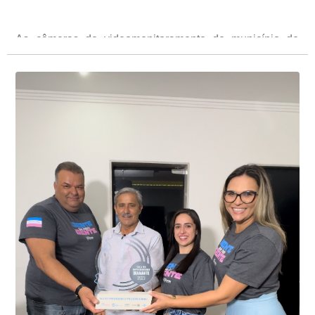
As câmeras de videomonitoramento do município de
Presidente Kennedy identificaram neste fim de semana,
01 de junho, uma motocicleta com indícios de
adulteração, imediatamente, a central de
Durante a abordagem a adulteração foi comprovada,
videomonitoramento acionou a Guarda Civil Municipal,
através da conferência do Chassi, a motocicleta, bem
que em conjunto com a Polícia Militar realizou a
como o condutor e o carona, foram encaminhados a
averiguação.
Delegacia para esclarecimentos.
O resultado positivo da operação só foi possível por
conta do sistema de videomonitoramento instalado
recentemente em todo o município de Presidente
Kennedy, o sistema é integrado com outros municípios
“Mais de 100 câmeras foram instaladas na sede e no
do país, sendo possível a identificação de veículos por
interior de Presidente Kennedy, garantindo mais
meio do cruzamento de informações, nesse caso
segurança à população, seja nas ruas, no comércio, os
específico, com dados de uma cidade do Estado do Rio
produtores agropecuários. Estamos no rumo certo,
de Janeiro.
parabéns a todos os servidores que contribuem para a
segurança da nossa cidade”, destaca o prefeito Dorlei