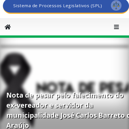
Sistema de Processos Legislativos (SPL)
Nota de pesar pelo falecimento do
ex-vereador e servidor da
municipalidade José Carlos Barreto 
Araújo