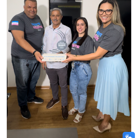
conta do sistema de videomonitoramento instalado
recentemente em todo o município de Presidente
Kennedy, o sistema é integrado com outros municípios
“Mais de 100 câmeras foram instaladas na sede e no
do país, sendo possível a identificação de veículos por
interior de Presidente Kennedy, garantindo mais
meio do cruzamento de informações, nesse caso
segurança à população, seja nas ruas, no comércio, os
específico, com dados de uma cidade do Estado do Rio
produtores agropecuários. Estamos no rumo certo,
de Janeiro.
parabéns a todos os servidores que contribuem para a
segurança da nossa cidade”, destaca o prefeito Dorlei
Fontão.