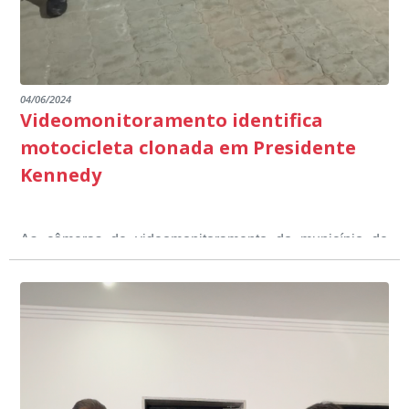
04/06/2024
Videomonitoramento identifica
motocicleta clonada em Presidente
Kennedy
As câmeras de videomonitoramento do município de
Presidente Kennedy identificaram neste fim de semana,
01 de junho, uma motocicleta com indícios de
adulteração, imediatamente, a central de
Durante a abordagem a adulteração foi comprovada,
videomonitoramento acionou a Guarda Civil Municipal,
através da conferência do Chassi, a motocicleta, bem
que em conjunto com a Polícia Militar realizou a
como o condutor e o carona, foram encaminhados a
averiguação.
Delegacia para esclarecimentos.
O resultado positivo da operação só foi possível por