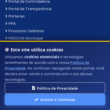
Portal da Controladoria
Portal da Transparência
Portarias
PPA
Processos Seletivos
PROCON Municipal
PRODES
🍪 Este site utiliza cookies
Protocolo
Utilizamos
cookies essenciais
e tecnologias
Publicações
semelhantes de acordo com a nossa
Política de
Recursos Humanos
Privacidade
. Ao continuar navegando neste portal, você
declara estar ciente e concorda com o uso dessas
Validar CND
tecnologias.
Política de Privacidade
Aceitar e Continuar