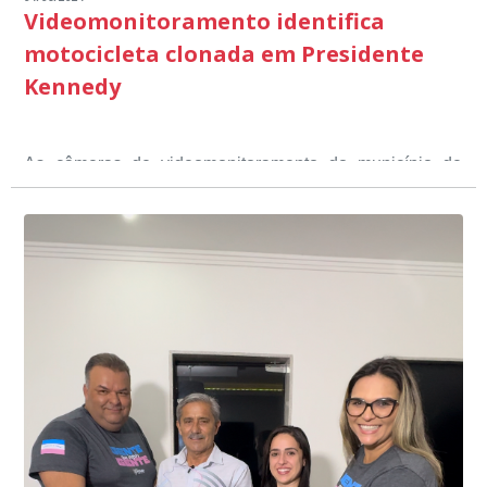
Videomonitoramento identifica
motocicleta clonada em Presidente
Kennedy
As câmeras de videomonitoramento do município de
Presidente Kennedy identificaram neste fim de semana,
01 de junho, uma motocicleta com indícios de
adulteração, imediatamente, a central de
Durante a abordagem a adulteração foi comprovada,
videomonitoramento acionou a Guarda Civil Municipal,
através da conferência do Chassi, a motocicleta, bem
que em conjunto com a Polícia Militar realizou a
como o condutor e o carona, foram encaminhados a
averiguação.
Delegacia para esclarecimentos.
O resultado positivo da operação só foi possível por
conta do sistema de videomonitoramento instalado
recentemente em todo o município de Presidente
Kennedy, o sistema é integrado com outros municípios
“Mais de 100 câmeras foram instaladas na sede e no
do país, sendo possível a identificação de veículos por
interior de Presidente Kennedy, garantindo mais
meio do cruzamento de informações, nesse caso
segurança à população, seja nas ruas, no comércio, os