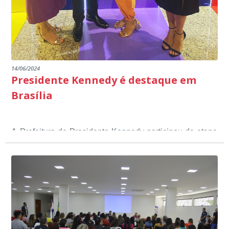
14/06/2024
Presidente Kennedy é destaque em
Brasília
A Prefeitura de Presidente Kennedy participou da etapa
nacional do 12º Prêmio Sebrae Prefeitura
Empreendedora, que visou valorizar e destacar o papel
dos gestores públicos comprometidos com o
desenvolvimento socioeconômico dos municípios, a
partir de iniciativas que estimulam o empreendedorismo,
a competitividade dos pequenos negócios e a
modernização da gestão pública local. O evento