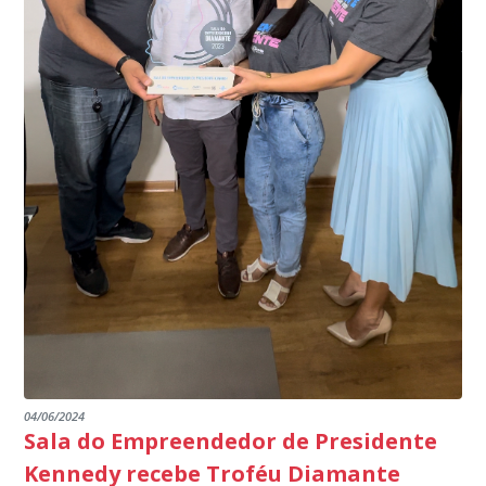
específico, com dados de uma cidade do Estado do Rio
produtores agropecuários. Estamos no rumo certo,
de Janeiro.
parabéns a todos os servidores que contribuem para a
segurança da nossa cidade”, destaca o prefeito Dorlei
Fontão.
04/06/2024
Sala do Empreendedor de Presidente
Kennedy recebe Troféu Diamante