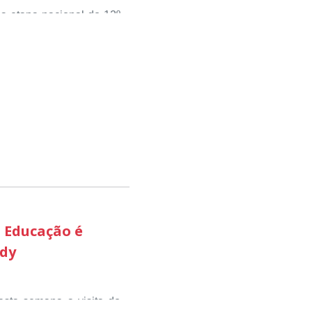
da etapa nacional do 12º
sou valorizar e destacar
 com o desenvolvimento
ciativas que estimulam o
pequenos negócios e a
 aconteceu nesta terça-
 etapa estadual, sendo
ão Produtiva, através do
 avaliadores como uma
esenvolvimento econômico
 Educação é
edy
odutiva ‘ foi a que mais
do território brasileiro
aminhos despertando o
sta semana a visita do
etapa nacional.