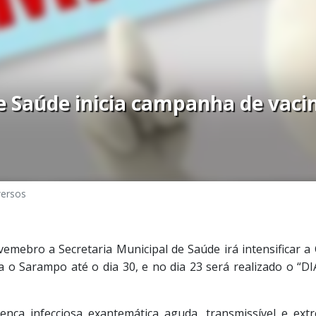
e Saúde inicia campanha de vaci
versos
emebro a Secretaria Municipal de Saúde irá intensificar 
a o Sarampo até o dia 30, e no dia 23 será realizado o “D
ça infecciosa exantemática aguda, transmissível e ext