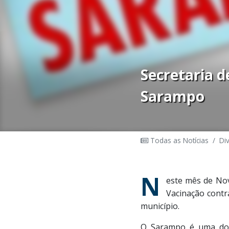
Secretaria d
Sarampo
Todas as Notícias
/
Di
N
este mês de Nov
Vacinação contr
município.
O Sarampo é uma doen