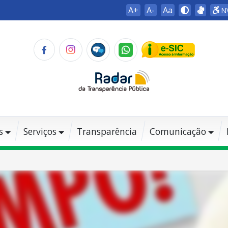
A+
A-
Aa
N
s
Serviços
Transparência
Comunicação