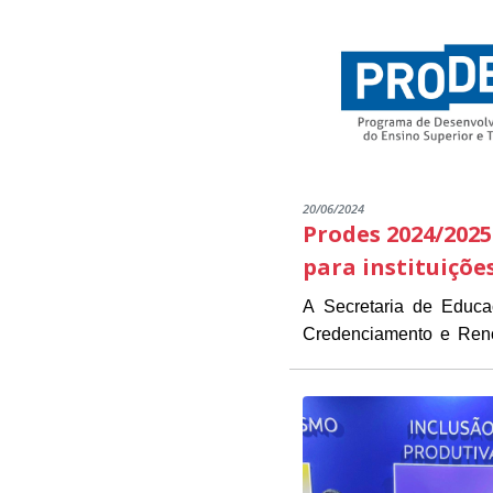
20/06/2024
Prodes 2024/2025
para instituiçõe
A Secretaria de Educ
Credenciamento e Renov
As instituições intere
estarão disponíveis de 1
Presidente Kennedy (
O objetivo do Edital é 
necessários para a inscrição.
das instituições já part
O PRODES/PK é um pro
parcerias que visam for