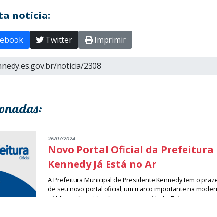
a notícia:
ebook
Twitter
Imprimir
ionadas:
26/07/2024
Novo Portal Oficial da Prefeitura
Kennedy Já Está no Ar
A Prefeitura Municipal de Presidente Kennedy tem o praz
de seu novo portal oficial, um marco importante na moder
públicos oferecidos à nossa comunidade. Este portal rep
Desenvolvido com um design moderno e uma navegação intu
significativo em nossa missão de facilitar o acesso à info
proporcionar uma experiência agradável e eficiente para o
pública mais transparente e acessível a todos os cidadãos