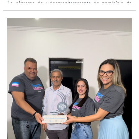
As câmeras de videomonitoramento do município de
Presidente Kennedy identificaram neste fim de semana,
01 de junho, uma motocicleta com indícios de
adulteração, imediatamente, a central de
Durante a abordagem a adulteração foi comprovada,
videomonitoramento acionou a Guarda Civil Municipal,
através da conferência do Chassi, a motocicleta, bem
que em conjunto com a Polícia Militar realizou a
como o condutor e o carona, foram encaminhados a
averiguação.
Delegacia para esclarecimentos.
O resultado positivo da operação só foi possível por
conta do sistema de videomonitoramento instalado
recentemente em todo o município de Presidente
Kennedy, o sistema é integrado com outros municípios
“Mais de 100 câmeras foram instaladas na sede e no
do país, sendo possível a identificação de veículos por
interior de Presidente Kennedy, garantindo mais
meio do cruzamento de informações, nesse caso
segurança à população, seja nas ruas, no comércio, os
específico, com dados de uma cidade do Estado do Rio
produtores agropecuários. Estamos no rumo certo,
de Janeiro.
parabéns a todos os servidores que contribuem para a
segurança da nossa cidade”, destaca o prefeito Dorlei
Fontão.