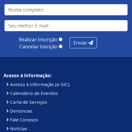
qualidade no atendimento remoto, gestão, oferta /
realização de soluções, ambiente de negócios,
infraestrutura, presença digital e cobertura e
produtividade. Somados, todos as categorias totalizam
100 pontos, nota recebida pelo município de Presidente
Realizar Inscrição
Enviar
Kennedy.
Cancelar Inscição
Acesso à Informação:
Acesso à Informação (e-SIC)
Calendário de Eventos
Carta de Serviços
Denúncias
Fale Conosco
Notícias