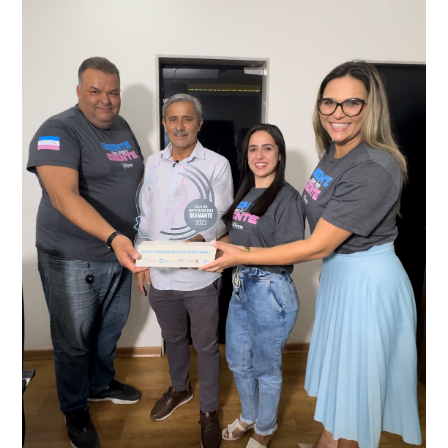
que em conjunto com a Polícia Militar realizou a
como o condutor e o carona, foram encaminhados a
averiguação.
Delegacia para esclarecimentos.
O resultado positivo da operação só foi possível por
conta do sistema de videomonitoramento instalado
recentemente em todo o município de Presidente
Kennedy, o sistema é integrado com outros municípios
“Mais de 100 câmeras foram instaladas na sede e no
do país, sendo possível a identificação de veículos por
interior de Presidente Kennedy, garantindo mais
meio do cruzamento de informações, nesse caso
segurança à população, seja nas ruas, no comércio, os
específico, com dados de uma cidade do Estado do Rio
produtores agropecuários. Estamos no rumo certo,
de Janeiro.
parabéns a todos os servidores que contribuem para a
segurança da nossa cidade”, destaca o prefeito Dorlei
Fontão.