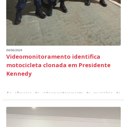
emocionantes de pais e professores no decorrer da
escuta pública.
04/06/2024
Videomonitoramento identifica
motocicleta clonada em Presidente
Kennedy
As câmeras de videomonitoramento do município de
Presidente Kennedy identificaram neste fim de semana,
01 de junho, uma motocicleta com indícios de
adulteração, imediatamente, a central de
Durante a abordagem a adulteração foi comprovada,
videomonitoramento acionou a Guarda Civil Municipal,
através da conferência do Chassi, a motocicleta, bem